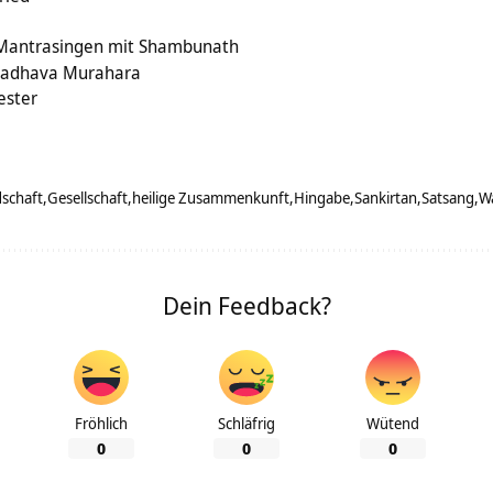
 Mantrasingen mit Shambunath
Madhava Murahara
ester
schaft
Gesellschaft
heilige Zusammenkunft
Hingabe
Sankirtan
Satsang
W
Dein Feedback?
Fröhlich
Schläfrig
Wütend
0
0
0