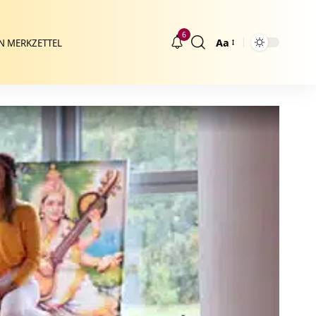
6
Aa
N MERKZETTEL
Größenänderung