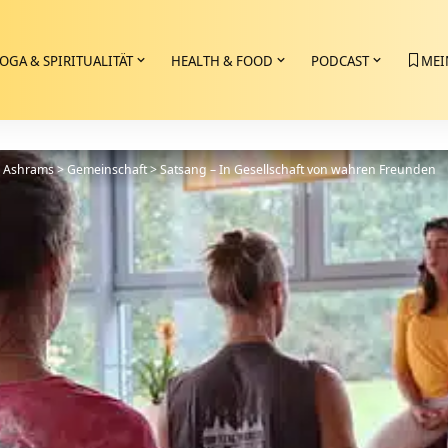
OGA & SPIRITUALITÄT
HEALTH & FOOD
PODCAST
MEI
>
Ashrams
>
Gemeinschaft
>
Satsang – In Gesellschaft von wahren Freunden