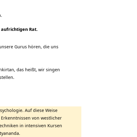
n.
aufrichtigen Rat.
 unsere Gurus hören, die uns
nkirtan
, das heißt, wir singen
tellen.
sychologie. Auf diese Weise
n Erkenntnissen von westlicher
echniken in intensiven Kursen
atyananda.