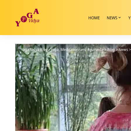
HOME
NEWS
Y
Yoga Vidya Blog - Yoga, Meditation und Ayurveda
>
Blog
>
News