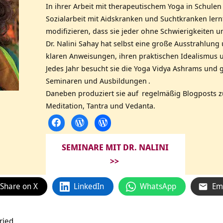
In ihrer Arbeit mit therapeutischem Yoga in Schule
Sozialarbeit mit Aidskranken und Suchtkranken lernt
modifizieren, dass sie jeder ohne Schwierigkeiten 
Dr. Nalini Sahay hat selbst eine große Ausstrahlung
klaren Anweisungen, ihren praktischen Idealismus u
Jedes Jahr besucht sie die Yoga Vidya Ashrams und g
Seminaren und Ausbildungen
.
Daneben produziert sie auf
regelmäßig Blogposts z
Meditation, Tantra und Vedanta.
SEMINARE MIT DR. NALINI
>>
Share on X
LinkedIn
WhatsApp
Em
ried