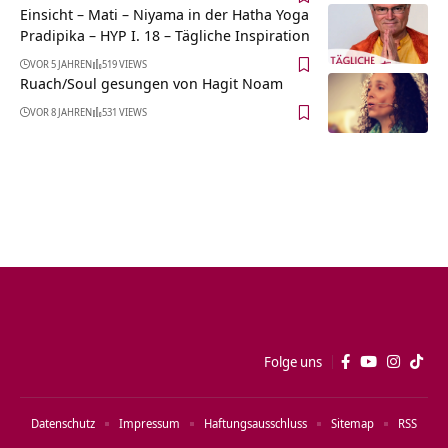
Einsicht – Mati – Niyama in der Hatha Yoga
Pradipika – HYP I. 18 – Tägliche Inspiration
VOR 5 JAHREN
519 VIEWS
Ruach/Soul gesungen von Hagit Noam
VOR 8 JAHREN
531 VIEWS
Folge uns
Datenschutz
Impressum
Haftungsausschluss
Sitemap
RSS