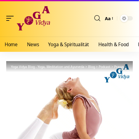
Aa
Größenänderun
Home
News
Yoga & Spiritualität
Health & Food
Yoga Vidya Blog - Yoga, Meditation und Ayurveda
>
Blog
>
Podcast
>
Pranayama
>
Se