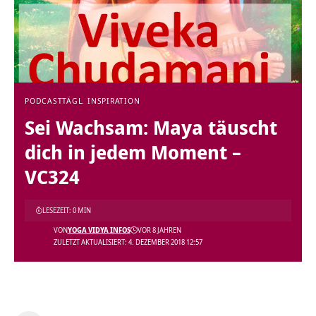
PODCAST
TÄGL. INSPIRATION
Sei Wachsam: Maya täuscht
dich in jedem Moment –
VC324
LESEZEIT: 0 MIN
VON
YOGA VIDYA INFOS
VOR 8 JAHREN
ZULETZT AKTUALISIERT: 4. DEZEMBER 2018 12:57