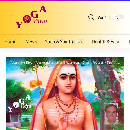
Aa
Größenänderun
Home
News
Yoga & Spiritualität
Health & Food
Yoga Vidya Blog - Yoga, Meditation und Ayurveda
>
Blog
>
Podcast
>
Tägl. Inspiration