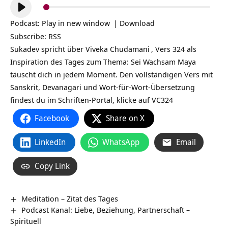
Audio-
Player
Podcast:
Play in new window
|
Download
Subscribe:
RSS
Sukadev spricht über
Viveka Chudamani
, Vers 324 als
Inspiration des Tages zum Thema: Sei Wachsam
Maya
täuscht dich in jedem Moment. Den vollständigen Vers mit
Sanskrit, Devanagari und Wort-für-Wort-Übersetzung
findest du im Schriften-Portal, klicke auf
VC324
Facebook
Share on X
LinkedIn
WhatsApp
Email
Copy Link
Meditation – Zitat des Tages
Podcast Kanal: Liebe, Beziehung, Partnerschaft –
Spirituell