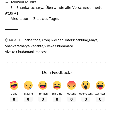
Ashwini Mudra
Sri-Shankaracharya Überwinde alle Verschiedenheiten-
AtBo 41
Meditation – Zitat des Tages
TAGGED:
Jnana Yoga
Kronjuwel der Unterscheidung
Maya
Shankaracharya
Vedanta
Viveka Chudamani
Viveka-Chudamani-Podcast
Dein Feedback?
Liebe
Traurig
Fröhlich
Schläfrig
Wütend
Überrascht
Zwinker
0
0
0
0
0
0
0