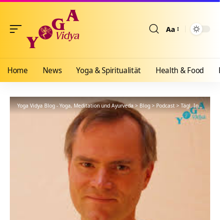
Aa
Größenänderun
Home
News
Yoga & Spiritualität
Health & Food
Yoga Vidya Blog - Yoga, Meditation und Ayurveda
>
Blog
>
Podcast
>
Tägl. Inspiration