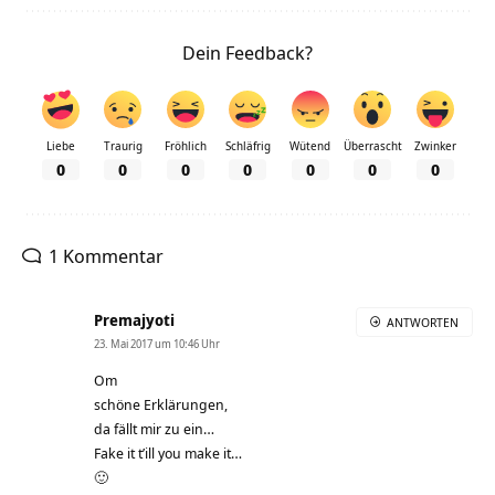
Dein Feedback?
Liebe
Traurig
Fröhlich
Schläfrig
Wütend
Überrascht
Zwinker
0
0
0
0
0
0
0
1 Kommentar
Premajyoti
ANTWORTEN
23. Mai 2017 um 10:46 Uhr
Om
schöne Erklärungen,
da fällt mir zu ein…
Fake it t’ill you make it…
🙂