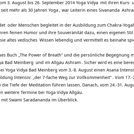
om 3. August bis 26. September 2014
Yoga Vidya
mit ihren
Kurs- 
t seit mehr als 30 Jahren
Yoga
, war Leiterin eines
Sivananda
Ashra
det
oder Menschen begleitet in der Ausbildung zum
Chakra-Yogal
ihren feinen Humor und ihre Souveränität dazu, einen eigenen S
sie altes
vedisches
Wissen lebendig und vermittelt es beinahe spi
neues Buch „The Power of Breath“ und die persönliche Begegnung m
ya Bad Meinberg
und im
Allgäu Ashram
. Sicher wird es eine be
ei Yoga Vidya Bad Meinberg
vom 3.-8. August einen Asana Intensi
ildung Intensiv: „der 7-fache Weg zur Vollkommenheit“
. Vom 17.-
 die Tiefe der Meditation führen lassen. Danach, vom 24.-31. Augu
n weitere Termine bei Yoga Vidya Allgäu.
ne mit Swami Saradananda im Überblick.