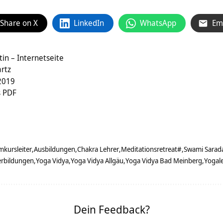
Share on X
LinkedIn
WhatsApp
Em
tin – Internetseite
rtz
 2019
s PDF
mkursleiter
Ausbildungen
Chakra Lehrer
Meditationsretreat#
Swami Sarad
erbildungen
Yoga Vidya
Yoga Vidya Allgäu
Yoga Vidya Bad Meinberg
Yogale
Dein Feedback?