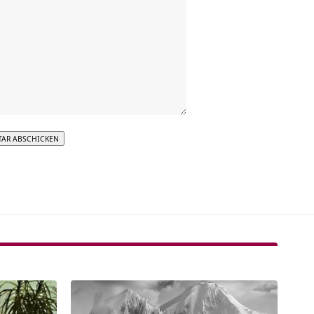
tive: