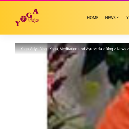
HOME
NEWS
Y
Yoga Vidya Blog - Yoga, Meditation und Ayurveda
>
Blog
>
News