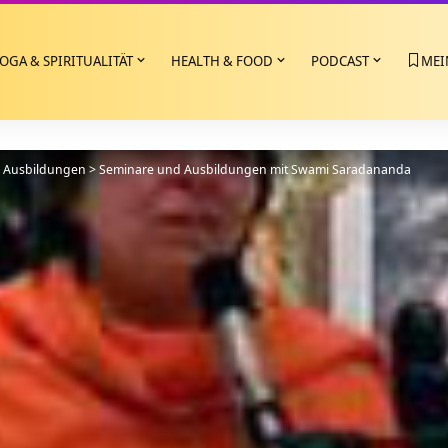
OGA & SPIRITUALITÄT
HEALTH & FOOD
PODCAST
MEI
>
Ausbildungen
>
Seminare und Ausbildungen mit Swami Saradananda