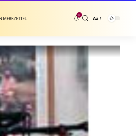
6
Aa
N MERKZETTEL
Größenänderung