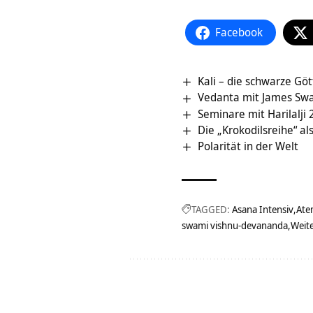
Facebook
Kali – die schwarze Göt
Vedanta mit James Swa
Seminare mit Harilalji
Die „Krokodilsreihe“ al
Polarität in der Welt
TAGGED:
Asana Intensiv
Ate
swami vishnu-devananda
Weit