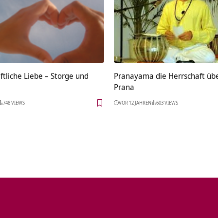
tliche Liebe – Storge und
Pranayama die Herrschaft üb
Prana
748 VIEWS
VOR 12 JAHREN
603 VIEWS