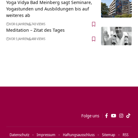
Yoga Vidya Bad Meinberg sagt Seminare,
Yogastunden und Ausbildungen bis auf
weiteres ab
VOR 6 JAHREN
743 VIEWS
Meditation – Zitat des Tages
VOR 5 JAHREN
488 VIEWS
Folge uns
Datenschutz
Impressum
Haftungsausschluss
Sitemap
RSS