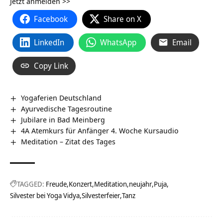
Jetzt anmelden >>
Facebook
Share on X
LinkedIn
WhatsApp
Email
Copy Link
Yogaferien Deutschland
Ayurvedische Tagesroutine
Jubilare in Bad Meinberg
4A Atemkurs für Anfänger 4. Woche Kursaudio
Meditation – Zitat des Tages
TAGGED:
Freude
Konzert
Meditation
neujahr
Puja
Silvester bei Yoga Vidya
Silvesterfeier
Tanz