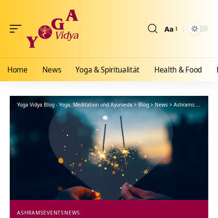
Aa
Größenänderun
Home
News
Yoga & Spiritualität
Health & Food
Yoga Vidya Blog - Yoga, Meditation und Ayurveda
>
Blog
>
News
>
Ashrams
>
So sch
ASHRAMS
EVENTS
NEWS