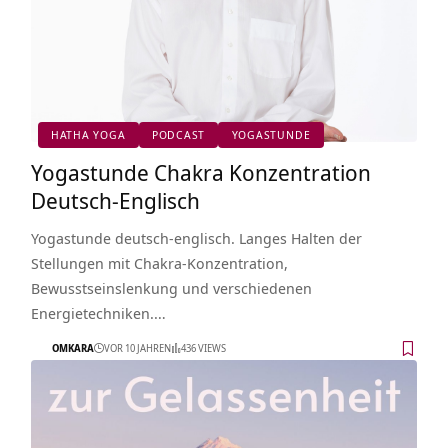
HATHA YOGA
PODCAST
YOGASTUNDE
Yogastunde Chakra Konzentration
Deutsch-Englisch
Yogastunde deutsch-englisch. Langes Halten der
Stellungen mit Chakra-Konzentration,
Bewusstseinslenkung und verschiedenen
Energietechniken.…
OMKARA
VOR 10 JAHREN
436 VIEWS