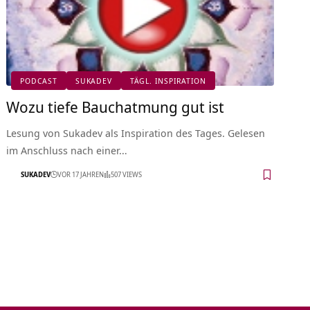
PODCAST
SUKADEV
TÄGL. INSPIRATION
Wozu tiefe Bauchatmung gut ist
Lesung von Sukadev als Inspiration des Tages. Gelesen
im Anschluss nach einer…
SUKADEV
VOR 17 JAHREN
507 VIEWS