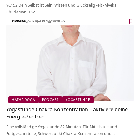
VC152 Dein Selbst ist Sein, Wissen und Glückseligkeit - Viveka
Chudamani 152.…
OMKARA
VOR 9 JAHREN
529 VIEWS
HATHA YOGA
PODCAST
YOGASTUNDE
Yogastunde Chakra-Konzentration – aktiviere deine
Energie-Zentren
Eine vollständige Yogastunde 82 Minuten. Für Mittelstufe und
Fortgeschrittene, Schwerpunkt Chakra-Konzentration und…