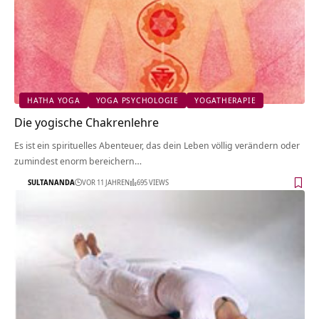
HATHA YOGA
YOGA PSYCHOLOGIE
YOGATHERAPIE
Die yogische Chakrenlehre
Es ist ein spirituelles Abenteuer, das dein Leben völlig verändern oder
zumindest enorm bereichern…
SULTANANDA
VOR 11 JAHREN
695 VIEWS