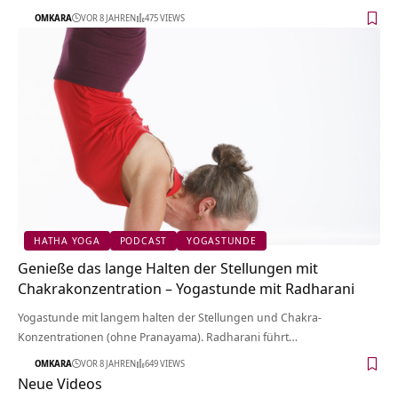
OMKARA
VOR 8 JAHREN
475 VIEWS
HATHA YOGA
PODCAST
YOGASTUNDE
Genieße das lange Halten der Stellungen mit
Chakrakonzentration – Yogastunde mit Radharani
Yogastunde mit langem halten der Stellungen und Chakra-
Konzentrationen (ohne Pranayama). Radharani führt…
OMKARA
VOR 8 JAHREN
649 VIEWS
Neue Videos