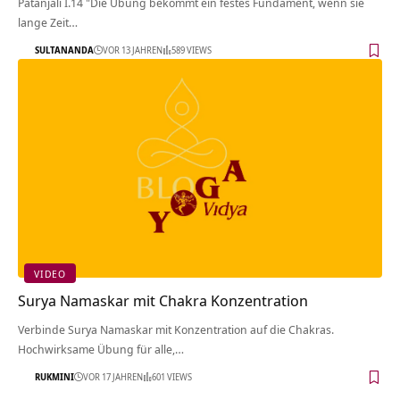
Patañjali I.14 "Die Übung bekommt ein festes Fundament, wenn sie
lange Zeit…
SULTANANDA
VOR 13 JAHREN
589 VIEWS
VIDEO
Surya Namaskar mit Chakra Konzentration
Verbinde Surya Namaskar mit Konzentration auf die Chakras.
Hochwirksame Übung für alle,…
RUKMINI
VOR 17 JAHREN
601 VIEWS