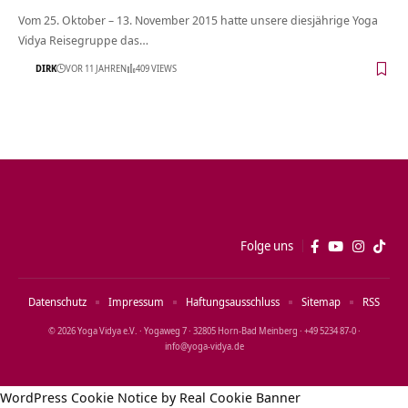
Vom 25. Oktober – 13. November 2015 hatte unsere diesjährige Yoga
Vidya Reisegruppe das…
DIRK
VOR 11 JAHREN
409 VIEWS
Folge uns
Datenschutz
Impressum
Haftungsausschluss
Sitemap
RSS
© 2026 Yoga Vidya e.V. · Yogaweg 7 · 32805 Horn‑Bad Meinberg · +49 5234 87‑0 ·
info@yoga‑vidya.de
WordPress Cookie Notice by Real Cookie Banner