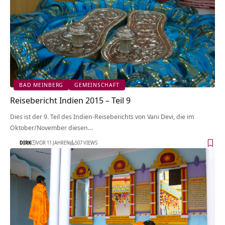
BAD MEINBERG
GEMEINSCHAFT
Reisebericht Indien 2015 – Teil 9
Dies ist der 9. Teil des Indien-Reiseberichts von Vani Devi, die im
Oktober/November diesen…
DIRK
VOR 11 JAHREN
507 VIEWS