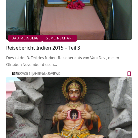
BAD MEINBERG
GEMEINSCHAFT
Reisebericht Indien 2015 – Teil 3
Dies ist der 3. Teil des Indien-Reiseberichts von Vani Devi, die im
Oktober/November diesen…
DIRK
VOR 11 JAHREN
480 VIEWS