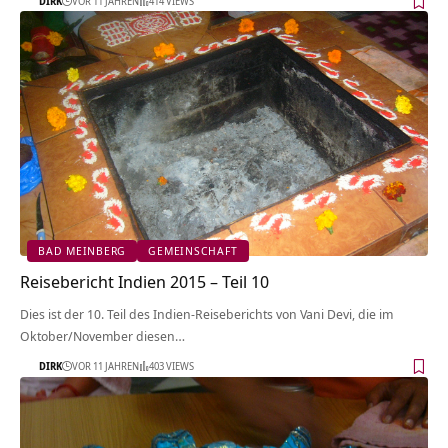
DIRK
VOR 11 JAHREN
414 VIEWS
BAD MEINBERG
GEMEINSCHAFT
Reisebericht Indien 2015 – Teil 10
Dies ist der 10. Teil des Indien-Reiseberichts von Vani Devi, die im
Oktober/November diesen…
DIRK
VOR 11 JAHREN
403 VIEWS