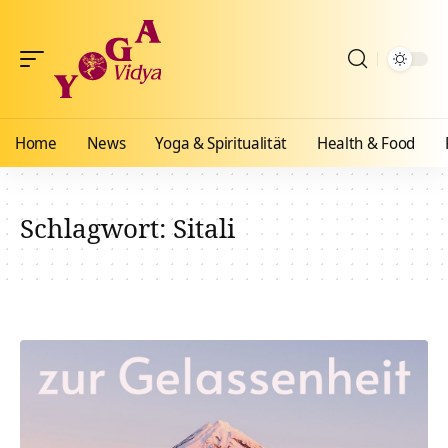
Home
News
Yoga & Spiritualität
Health & Food
Schlagwort:
Sitali