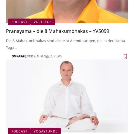
PODCAST
VORTRÄGE
Pranayama – die 8 Mahakumbhakas – YVS099
Die 8 Mahakumbhakas sind die acht Atemübungen, die in der Hatha
Yoga…
OMKARA
VOR 8 JAHREN
523 VIEWS
PODCAST
YOGASTUNDE