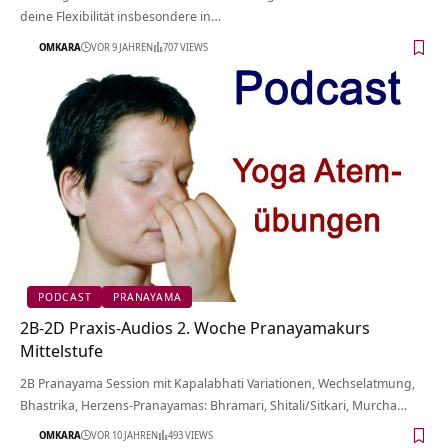
deine Flexibilität insbesondere in…
OMKARA
VOR 9 JAHREN
707 VIEWS
PODCAST
PRANAYAMA
2B-2D Praxis-Audios 2. Woche Pranayamakurs
Mittelstufe
2B Pranayama Session mit Kapalabhati Variationen, Wechselatmung,
Bhastrika, Herzens-Pranayamas: Bhramari, Shitali/Sitkari, Murcha…
OMKARA
VOR 10 JAHREN
493 VIEWS