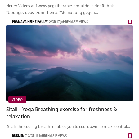
Neuer Videos auf www.yogatherapie-portal.de in der Rubrik
"Übungsvideos" zum Thema: "Atemübung gegen…
PRANAVA HEINZ PAULY
VOR 17 JAHREN
523 VIEWS
VIDEO
Sitali – Yoga Breathing exercise for freshness &
relaxation
Sitali, the cooling breath, enables you to cool down, to relax, control…
RUKMINI
VOR 18 JAHREN
516 VIEWS