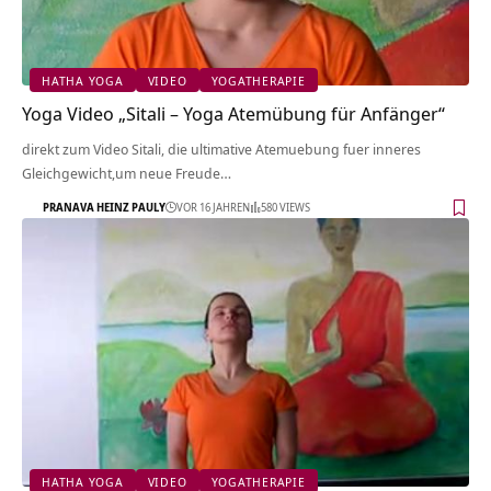
HATHA YOGA
VIDEO
YOGATHERAPIE
Yoga Video „Sitali – Yoga Atemübung für Anfänger“
direkt zum Video Sitali, die ultimative Atemuebung fuer inneres
Gleichgewicht,um neue Freude…
PRANAVA HEINZ PAULY
VOR 16 JAHREN
580 VIEWS
HATHA YOGA
VIDEO
YOGATHERAPIE