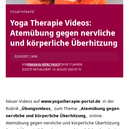
YOGATHERAPIE
Yoga Therapie Videos:
Atemübung gegen nervliche
und körperliche Überhitzung
LESEZEIT: 2 MIN
VON
PRANAVA HEINZ PAULY
VOR 17 JAHREN
ZULETZT AKTUALISIERT: 14. AUGUST 2025 07:10
Neuer Videos auf
www.yogatherapie-portal.de
in der
Rubrik
„
Übungsvideos
„
zum Thema:
„
Atemübung gegen
nervliche und körperliche Überhitzung
„
online.
Atemübung gegen nervliche und körperliche Überhitzung