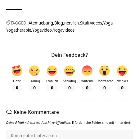
TAGGED:
Atemuebung
Blog
nervlich
Sitali
videos
Yoga
Yogatherapie
Yogavideo
Yogavideos
Dein Feedback?
Liebe
Traurig
Fröhlich
Schläfrig
Wütend
Überrascht
Zwinker
0
0
0
0
0
0
0
Keine Kommentare
Deine E-Mail-Adresse wird nicht veröffentlicht.
Erforderliche Felder sind mit
*
markiert.