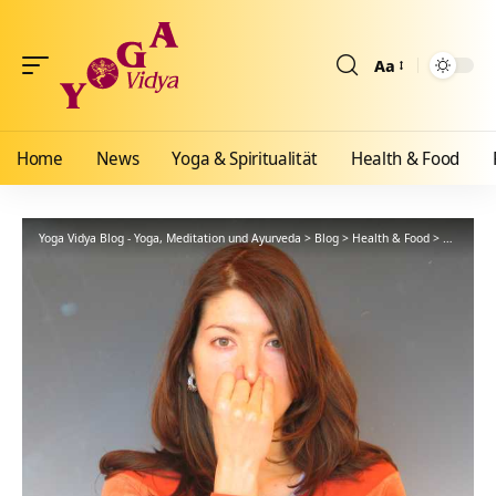
Aa
Größenänderun
Home
News
Yoga & Spiritualität
Health & Food
Yoga Vidya Blog - Yoga, Meditation und Ayurveda
>
Blog
>
Health & Food
>
Yogathera