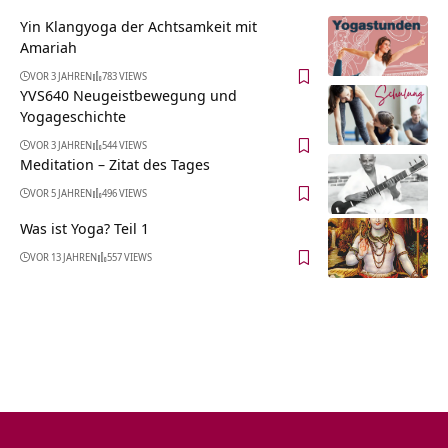
Yin Klangyoga der Achtsamkeit mit
Amariah
VOR 3 JAHREN
783 VIEWS
YVS640 Neugeistbewegung und
Yogageschichte
VOR 3 JAHREN
544 VIEWS
Meditation – Zitat des Tages
VOR 5 JAHREN
496 VIEWS
Was ist Yoga? Teil 1
VOR 13 JAHREN
557 VIEWS