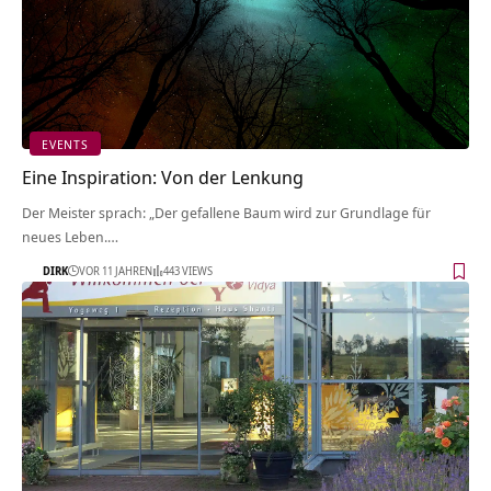
EVENTS
Eine Inspiration: Von der Lenkung
Der Meister sprach: „Der gefallene Baum wird zur Grundlage für
neues Leben.…
DIRK
VOR 11 JAHREN
443 VIEWS