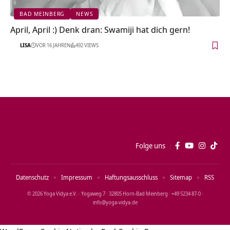
BAD MEINBERG
NEWS
April, April :) Denk dran: Swamiji hat dich gern!
LISA
VOR 16 JAHREN
492 VIEWS
Folge uns
Datenschutz
Impressum
Haftungsausschluss
Sitemap
RSS
© 2026 Yoga Vidya e.V. · Yogaweg 7 · 32805 Horn‑Bad Meinberg · +49 5234 87‑0 ·
info@yoga‑vidya.de