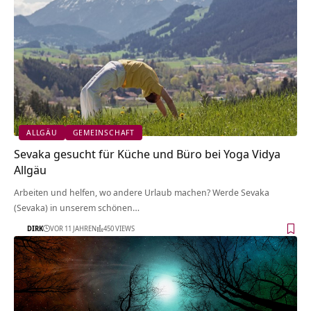
ALLGÄU
GEMEINSCHAFT
Sevaka gesucht für Küche und Büro bei Yoga Vidya
Allgäu
Arbeiten und helfen, wo andere Urlaub machen? Werde Sevaka
(Sevaka) in unserem schönen…
DIRK
VOR 11 JAHREN
450 VIEWS