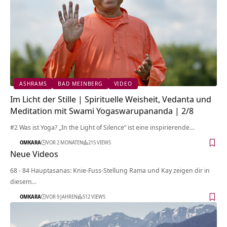
ASHRAMS
BAD MEINBERG
VIDEO
Im Licht der Stille | Spirituelle Weisheit, Vedanta und
Meditation mit Swami Yogaswarupananda | 2/8
#2 Was ist Yoga? „In the Light of Silence“ ist eine inspirierende…
OMKARA
VOR 2 MONATEN
215 VIEWS
Neue Videos
68 - 84 Hauptasanas: Knie-Fuss-Stellung Rama und Kay zeigen dir in
diesem…
OMKARA
VOR 9 JAHREN
512 VIEWS