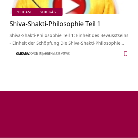
PODCAST
VORTRÄGE
Shiva-Shakti-Philosophie Teil 1
Shiva-Shakti-Philosophie Teil 1: Einheit des Bewusstseins
- Einheit der Schöpfung Die Shiva-Shakti-Philosophie…
OMKARA
VOR 15 JAHREN
628 VIEWS