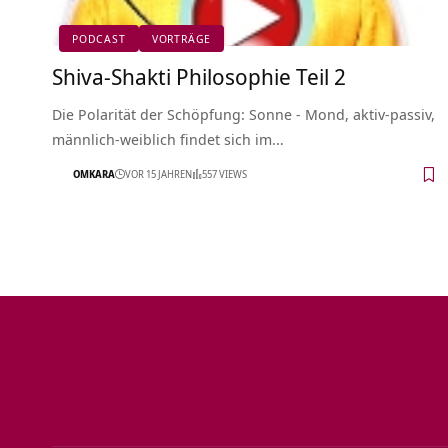
PODCAST
VORTRÄGE
Shiva-Shakti Philosophie Teil 2
Die Polarität der Schöpfung: Sonne - Mond, aktiv-passiv,
männlich-weiblich findet sich im…
OMKARA
VOR 15 JAHREN
557 VIEWS