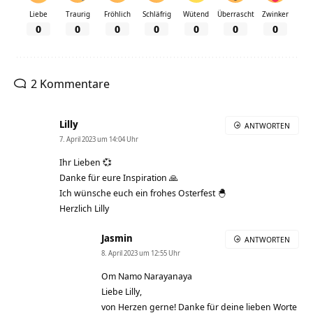
Liebe
Traurig
Fröhlich
Schläfrig
Wütend
Überrascht
Zwinker
0
0
0
0
0
0
0
2 Kommentare
Lilly
ANTWORTEN
7. April 2023 um 14:04 Uhr
Ihr Lieben 💞
Danke für eure Inspiration 🙏
Ich wünsche euch ein frohes Osterfest 🐣
Herzlich Lilly
Jasmin
ANTWORTEN
8. April 2023 um 12:55 Uhr
Om Namo Narayanaya
Liebe Lilly,
von Herzen gerne! Danke für deine lieben Worte