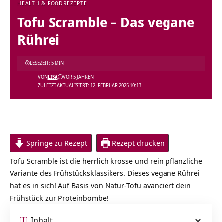
HEALTH & FOOD
REZEPTE
Tofu Scramble – Das vegane
Rührei
LESEZEIT: 5 MIN
VON
LISA
VOR 5 JAHREN
ZULETZT AKTUALISIERT: 12. FEBRUAR 2025 10:13
Springe zu Rezept
Rezept drucken
Tofu Scramble ist die herrlich krosse und rein pflanzliche
Variante des Frühstücksklassikers. Dieses vegane Rührei
hat es in sich! Auf Basis von Natur-Tofu avanciert dein
Frühstück zur Proteinbombe!
Inhalt