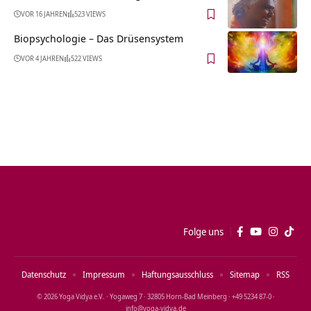
VOR 16 JAHREN
523 VIEWS
Biopsychologie – Das Drüsensystem
VOR 4 JAHREN
522 VIEWS
Folge uns
Datenschutz
Impressum
Haftungsausschluss
Sitemap
RSS
© 2026 Yoga Vidya e.V. · Yogaweg 7 · 32805 Horn‑Bad Meinberg · +49 5234 87‑0 ·
info@yoga‑vidya.de