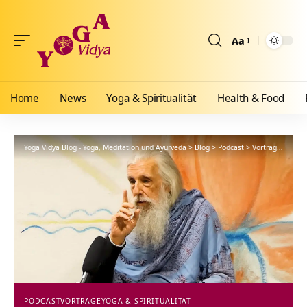
Aa
Größenänderun
Home
News
Yoga & Spiritualität
Health & Food
Yoga Vidya Blog - Yoga, Meditation und Ayurveda
>
Blog
>
Podcast
>
Vorträge
>
Vedan
PODCAST
VORTRÄGE
YOGA & SPIRITUALITÄT