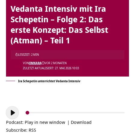
Vedanta Intensiv mit Ira
Schepetin – Folge 2: Das
erste Konzept: Das Selbst
(Atman) – Teil 1
LESEZEIT: 2 MIN
VON
OMKARA
VOR 2 MONATEN
ZULETZT AKTUALISIERT: 27. MAI 2026 10:03
Ira Schepetin unterrichtet Vedanta Intensiv
Audio-
Player
Podcast:
Play in new window
|
Download
Subscribe:
RSS