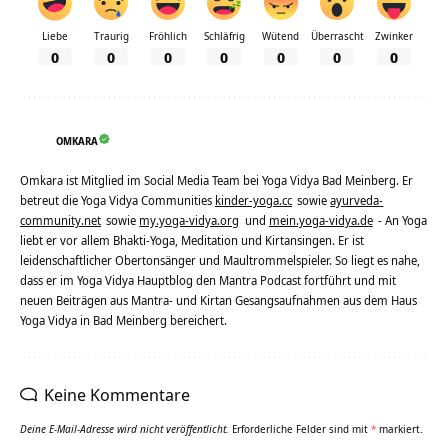
Liebe
Traurig
Fröhlich
Schläfrig
Wütend
Überrascht
Zwinker
0
0
0
0
0
0
0
OMKARA
Omkara ist Mitglied im Social Media Team bei Yoga Vidya Bad Meinberg. Er
betreut die Yoga Vidya Communities
kinder-yoga.cc
sowie
ayurveda-
community.net
sowie
my.yoga-vidya.org
und
mein.yoga-vidya.de
- An Yoga
liebt er vor allem Bhakti-Yoga, Meditation und Kirtansingen. Er ist
leidenschaftlicher Obertonsänger und Maultrommelspieler. So liegt es nahe,
dass er im Yoga Vidya Hauptblog den Mantra Podcast fortführt und mit
neuen Beiträgen aus Mantra- und Kirtan Gesangsaufnahmen aus dem Haus
Yoga Vidya in Bad Meinberg bereichert.
Keine Kommentare
Deine E-Mail-Adresse wird nicht veröffentlicht.
Erforderliche Felder sind mit
*
markiert.