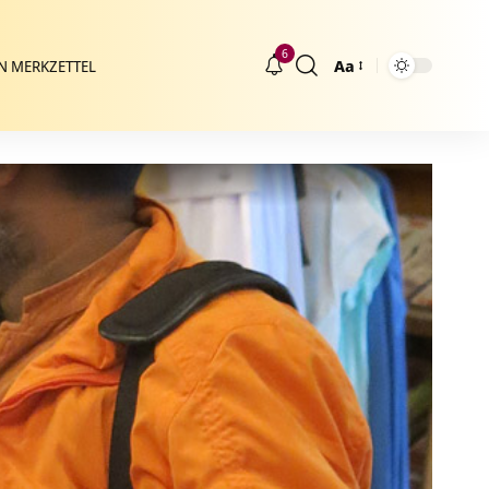
6
Aa
N MERKZETTEL
Größenänderung