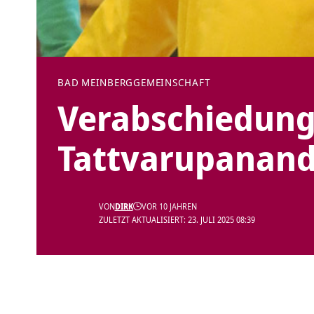
BAD MEINBERG
GEMEINSCHAFT
Verabschiedun
Tattvarupanan
VON
DIRK
VOR 10 JAHREN
ZULETZT AKTUALISIERT: 23. JULI 2025 08:39