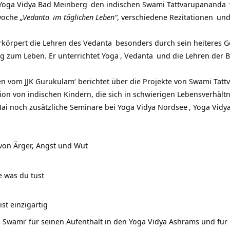
Yoga Vidya Bad Meinberg
den indischen
Swami Tattvarupananda
woche
„
Vedanta
im täglichen Leben“
, verschiedene
Rezitationen
und
rkörpert die Lehren des
Vedanta
besonders durch sein heiteres G
ng zum Leben. Er unterrichtet
Yoga
,
Vedanta
und die Lehren der
B
en vom JJK Gurukulam‘
berichtet über die Projekte von
Swami Tatt
on von indischen Kindern, die sich in schwierigen Lebensverhältn
Mai noch zusätzliche Seminare bei
Yoga Vidya Nordsee
,
Yoga Vidya
i von Ärger, Angst und Wut
e was du tust
ist einzigartig
Swami‘ für seinen Aufenthalt in den
Yoga Vidya Ashrams
und für 