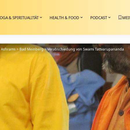
OGA & SPIRITUALITÄT
HEALTH & FOOD
PODCAST
MEI
>
Ashrams
>
Bad Meinberg
>
Verabschiedung von Swami Tattvarupananda