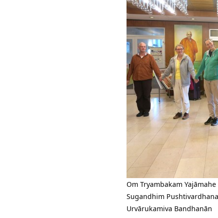
Om Tryambakam Yajāmahe
Sugandhim Pushtivardhan
Urvārukamiva Bandhanān