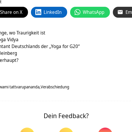
t
Share on X
LinkedIn
WhatsApp
Em
nge, wo Traurigkeit ist
oga Vidya
ntant Deutschlands der „Yoga for G20“
Meinberg
berhaupt?
wami tattvarupananda
Verabschiedung
Dein Feedback?