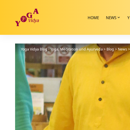
HOME
NEWS
Y
Yoga Vidya Blog - Yoga, Meditation und Ayurveda
>
Blog
>
News