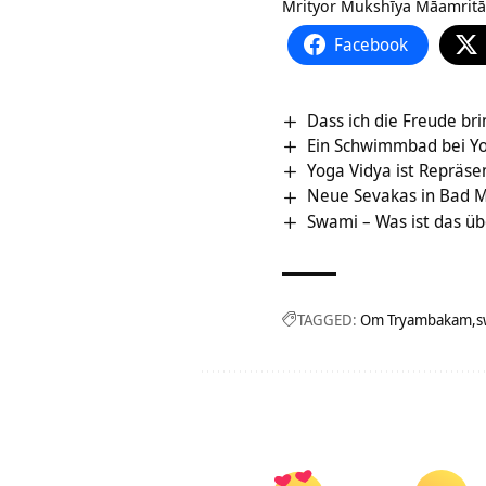
Mrityor Mukshīya Māamritā
Facebook
Dass ich die Freude bri
Ein Schwimmbad bei Y
Yoga Vidya ist Repräse
Neue Sevakas in Bad 
Swami – Was ist das ü
TAGGED:
Om Tryambakam
s