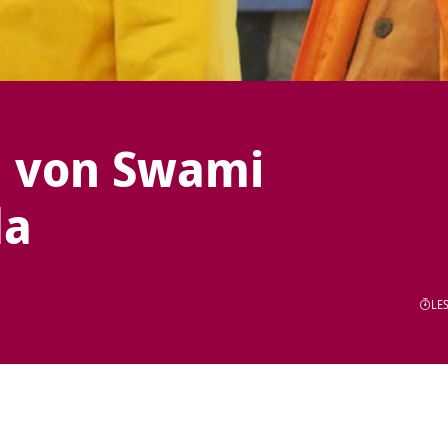
g von Swami
da
LES