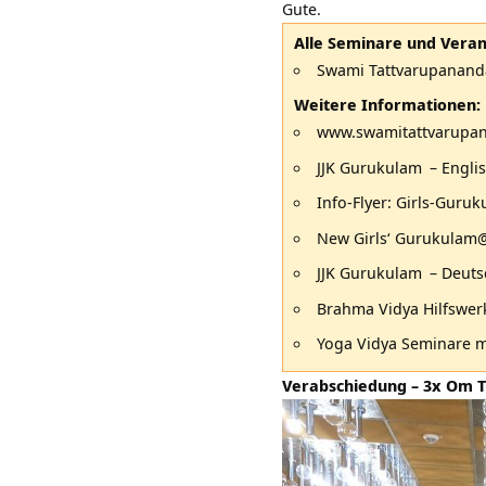
Gute.
Alle Seminare und Vera
Swami Tattvarupanand
Weitere Informationen:
www.swamitattvarupa
JJK Gurukulam
– Engli
Info-Flyer:
Girls-Guru
New Girls‘ Gurukulam@
JJK Gurukulam
– Deuts
Brahma Vidya Hilfswerk
Yoga Vidya Seminare 
Verabschiedung – 3x Om