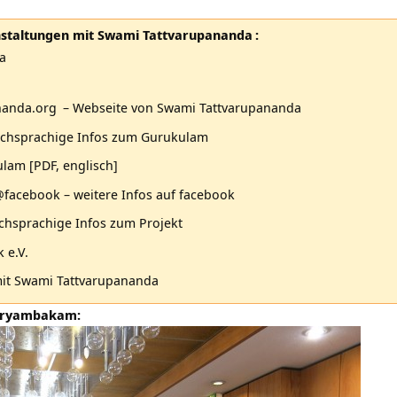
nstaltungen mit
Swami Tattvarupananda
:
a
nanda.org
– Webseite von Swami Tattvarupananda
schsprachige Infos zum Gurukulam
kulam
[PDF, englisch]
facebook – weitere Infos auf facebook
chsprachige Infos zum Projekt
 e.V.
mit
Swami Tattvarupananda
 Tryambakam: