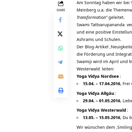
Am Sonntag haben wir bei
Meinberg u.a. die Themen
SHARE
Transformation“
geleitet.
Swami Tattvarupananda
ve
und eine positive Einstellu
Ashrams und Schulen.
Der Blog-Artikel
‚Neuigkeit
die Förderung und Integrati
Swamiji wird im April und 
Westerwald
leiten:
Yoga Vidya Nordsee
:
15.04. – 17.04.2016
, Fre
Yoga Vidya Allgäu
:
29.04. – 01.05.2016
, Lieb
Yoga Vidya Westerwald
:
13.05. – 15.05.2016
, Du b
Wir wünschen dem ‚Smiling 