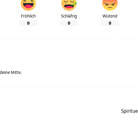
Fröhlich
Schläfrig
Wütend
0
0
0
 deine Mitte.
Spiritu