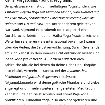
Kleiner Vorgeschmack auf das Programm:
Beispielsweise kannst du in vielfältigen Yogastunden, wie
Ashtanga Vinyasa Yoga mit Madhana Mohan
,
Vom Himmel auf
die Erde zurück
,
Schöpferische Potenzialentwicklung über die
Balance von YIN und YANG
etc. unter anderem geleitet von
Narayani, Sigmund Feuerabendt oder Yogi Hari ein
Durchbrucherlebnis in deiner Hatha Yoga Praxis erreichen.
Weiterhin referieren viele international bekannte Swamis
über die Veden, die Selbstverwirklichung, Swami Sivananda
etc. und kannst so dein inneres Licht entzünden lassen und
Jnana Yoga praktizieren. Außerdem erwarten dich
zahlreiche Rituale bei denen du deine Liebe und Hingabe,
also Bhakti, vermehren kannst. Bei der
Dynamischen
Meditation und göttliche Gegenwart
mit Swami
Nityamuktananda wird deine göttliche Phantasie und Liebe
angeregt und in vielen weiteren angeleiteten Meditation
kannst du deinen Geist schulen und somit Raja Yoga
praktizieren. Kundalini Yoga, also dich energetisieren und