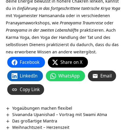
deine Energie bewusst in höhere Chakren lenken, kannst
du in
Einführung in das fortgeschrittene tantrische Kriya Yoga
mit Yogameister Hamsananda oder in verschiedenen
Pranayamaworkshops, wie
Pranayama Traumreise
oder
Pranayama in der zweiten Lebenshälft
e praktizieren. Auch
Karma Yoga, den Yoga der Handlung der Tat und des
selbstlosen Dienens praktizierst du dadurch, dass du das
neu erworbene Wissen an andere weitergibst.
Facebook
Share on X
LinkedIn
WhatsApp
Email
Copy Link
Yogaübungen machen flexibel
Sivananda Upanishad – Vortrag mit Swami Atma
Das großartige Mantra
Weihnachtszeit – Herzenszeit