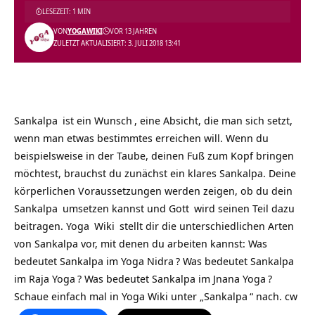
LESEZEIT: 1 MIN
VON
YOGAWIKI
VOR 13 JAHREN
ZULETZT AKTUALISIERT: 3. JULI 2018 13:41
Sankalpa
ist ein
Wunsch
, eine Absicht, die man sich setzt,
wenn man etwas bestimmtes erreichen will. Wenn du
beispielsweise in der Taube, deinen Fuß zum Kopf bringen
möchtest, brauchst du zunächst ein klares Sankalpa. Deine
körperlichen Voraussetzungen werden zeigen, ob du dein
Sankalpa
umsetzen kannst und
Gott
wird seinen Teil dazu
beitragen.
Yoga
Wiki
stellt dir die unterschiedlichen Arten
von Sankalpa vor, mit denen du arbeiten kannst: Was
bedeutet Sankalpa im
Yoga Nidra
? Was bedeutet Sankalpa
im
Raja Yoga
? Was bedeutet Sankalpa im
Jnana Yoga
?
Schaue einfach mal in Yoga Wiki unter „
Sankalpa
“ nach. cw