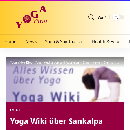
Aa
Größenänderun
Home
News
Yoga & Spiritualität
Health & Food
Yoga Vidya Blog - Yoga, Meditation und Ayurveda
>
Blog
>
News
>
Events
>
Yoga Wik
EVENTS
Yoga Wiki über Sankalpa