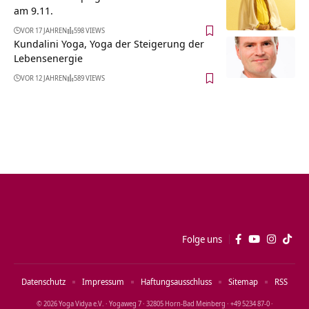
am 9.11.
VOR 17 JAHREN
598 VIEWS
Kundalini Yoga, Yoga der Steigerung der
Lebensenergie
VOR 12 JAHREN
589 VIEWS
Folge uns
Datenschutz
Impressum
Haftungsausschluss
Sitemap
RSS
© 2026 Yoga Vidya e.V. · Yogaweg 7 · 32805 Horn‑Bad Meinberg · +49 5234 87‑0 ·