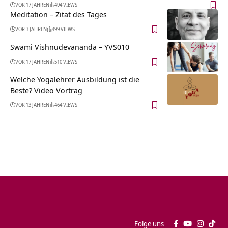
VOR 17 JAHREN
494 VIEWS
Meditation – Zitat des Tages
VOR 3 JAHREN
499 VIEWS
Swami Vishnudevananda – YVS010
VOR 17 JAHREN
510 VIEWS
Welche Yogalehrer Ausbildung ist die
Beste? Video Vortrag
VOR 13 JAHREN
464 VIEWS
Folge uns