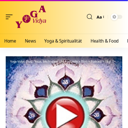
Aa
Größenänderun
Home
News
Yoga & Spiritualität
Health & Food
Yoga Vidya Blog - Yoga, Meditation und Ayurveda
>
Blog
>
Podcast
>
Tägl. Inspiration