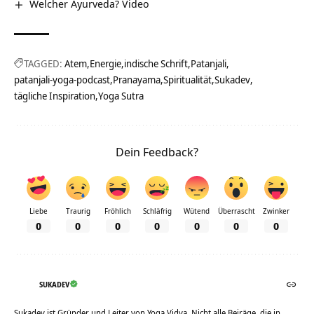
Welcher Ayurveda? Video
TAGGED:
Atem
Energie
indische Schrift
Patanjali
patanjali-yoga-podcast
Pranayama
Spiritualität
Sukadev
tägliche Inspiration
Yoga Sutra
Dein Feedback?
Liebe
Traurig
Fröhlich
Schläfrig
Wütend
Überrascht
Zwinker
0
0
0
0
0
0
0
SUKADEV
Sukadev ist Gründer und Leiter von Yoga Vidya. Nicht alle Beiräge, die in