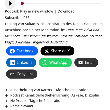
Audio-
Player
Podcast:
Play in new window
|
Download
Subscribe:
RSS
Lesung von
Sukadev
als Inspiration des Tages. Gelesen im
Anschluss nach einer
Meditation
im
Haus Yoga Vidya Bad
Meinberg.
Hier klicken für weitere Infos zu: Seminare bei
Yoga
Vidya,
Ayurveda
,
Yogalehrer Ausbildung
Facebook
Share on X
LinkedIn
WhatsApp
Email
Copy Link
Ausarbeitung von Karma – Tägliche Inspiration
Podcast Kanal: Selbstbeherrschung, Askese, Disziplin
He Prabo – Tägliche Inspiration
Rama Navami