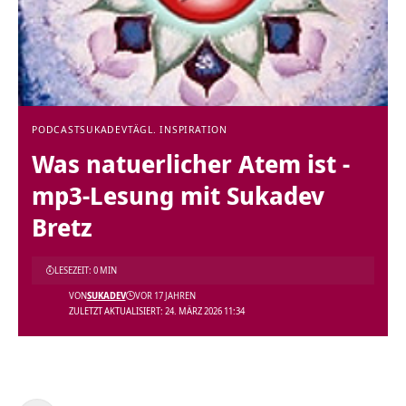
PODCAST
SUKADEV
TÄGL. INSPIRATION
Was natuerlicher Atem ist -
mp3-Lesung mit Sukadev
Bretz
LESEZEIT: 0 MIN
VON
SUKADEV
VOR 17 JAHREN
ZULETZT AKTUALISIERT: 24. MÄRZ 2026 11:34