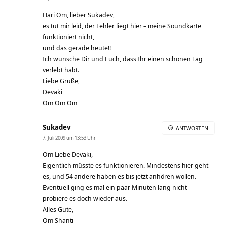
Hari Om, lieber Sukadev,
es tut mir leid, der Fehler liegt hier – meine Soundkarte
funktioniert nicht,
und das gerade heute!!
Ich wünsche Dir und Euch, dass Ihr einen schönen Tag
verlebt habt.
Liebe Grüße,
Devaki
Om Om Om
Sukadev
ANTWORTEN
7. Juli 2009 um 13:53 Uhr
Om Liebe Devaki,
Eigentlich müsste es funktionieren. Mindestens hier geht
es, und 54 andere haben es bis jetzt anhören wollen.
Eventuell ging es mal ein paar Minuten lang nicht –
probiere es doch wieder aus.
Alles Gute,
Om Shanti