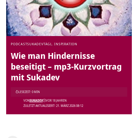
PODCAST
SUKADEV
TÄGL. INSPIRATION
Wie man Hindernisse
beseitigt – mp3-Kurzvortrag
mit Sukadev
LESEZEIT: 0 MIN
VON
SUKADEV
VOR 18 JAHREN
ZULETZT AKTUALISIERT: 21. MÄRZ 2026 08:12