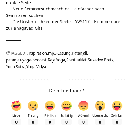
dunkle Seite
Neue Seminarsuchmaschine – einfacher nach
Seminaren suchen
Die Unsterblichkeit der Seele – YVS117 – Kommentare
zur Bhagavad Gita
TAGGED:
Inspiration
mp3-Lesung
Patanjali
patanjali-yoga-podcast
Raja Yoga
Spiritualität
Sukadev Bretz
Yoga Sutra
Yoga Vidya
Dein Feedback?
Liebe
Traurig
Fröhlich
Schläfrig
Wütend
Überrascht
Zwinker
0
0
0
0
0
0
0