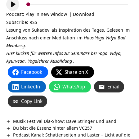
Audio-
Player
Podcast:
Play in new window
|
Download
Subscribe:
RSS
Lesung von
Sukadev
als Inspiration des Tages. Gelesen im
Anschluss nach einer
Meditation
im
Haus Yoga Vidya Bad
Meinberg.
Hier klicken für weitere Infos zu: Seminare bei
Yoga
Vidya,
Ayurveda
,
Yogalehrer Ausbildung
.
Facebook
Share on X
LinkedIn
WhatsApp
Email
Copy Link
Musik Festival Dia-Show: Dave Stringer und Band
Du bist die Essenz hinter allem VC257
Podcast Kanal: Schattenseiten und Laster – Licht auf die