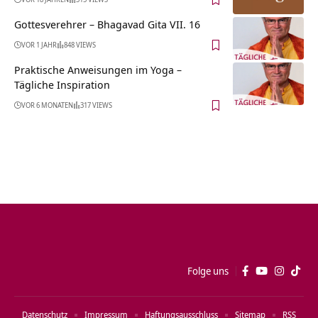
Gottesverehrer – Bhagavad Gita VII. 16
VOR 1 JAHR
848 VIEWS
Praktische Anweisungen im Yoga –
Tägliche Inspiration
VOR 6 MONATEN
317 VIEWS
Folge uns
Datenschutz
Impressum
Haftungsausschluss
Sitemap
RSS