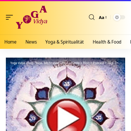
Aa
Größenänderun
Home
News
Yoga & Spiritualität
Health & Food
Yoga Vidya Blog - Yoga, Meditation und Ayurveda
>
Blog
>
Podcast
>
Tägl. Inspiration