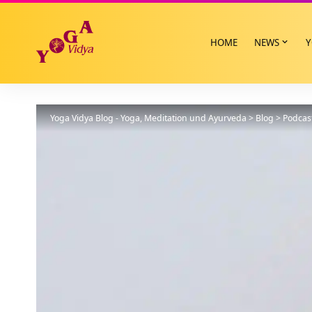
HOME
NEWS
Y
Yoga Vidya Blog - Yoga, Meditation und Ayurveda
>
Blog
>
Podcas