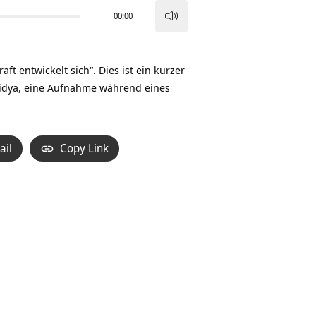
00:00
Pfeiltasten
Hoch/Runter
benutzen,
 entwickelt sich“. Dies ist ein kurzer
um
Vidya, eine Aufnahme während eines
die
Lautstärke
zu
ail
Copy Link
regeln.