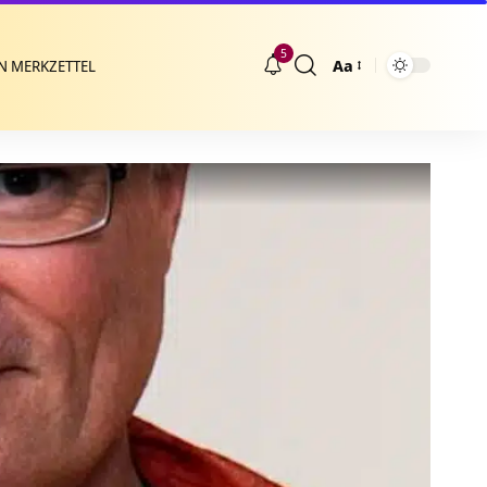
5
Aa
N MERKZETTEL
Größenänderung