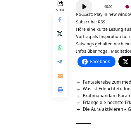
Audio-
00:00
Player
SHARE
Podcast:
Play in new wind
Subscribe:
RSS
Höre eine kurze Lesung aus
Vortrag als Inspiration fü
Satsangs gehalten nach ei
Infos über
Yoga
,
Meditatio
Facebook
Fantasiereise zum med
Was ist Erleuchtete In
Brahmanandam Paramas
Erlange die höchste Er
Die Aura aktivieren – 