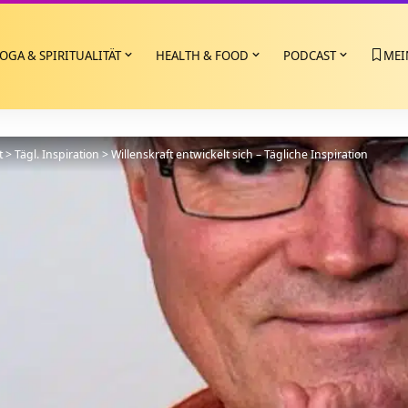
OGA & SPIRITUALITÄT
HEALTH & FOOD
PODCAST
MEI
t
>
Tägl. Inspiration
>
Willenskraft entwickelt sich – Tägliche Inspiration