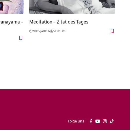
Pranayama –
Meditation – Zitat des Tages
VOR 5 JAHREN
513 VIEWS
Folge uns