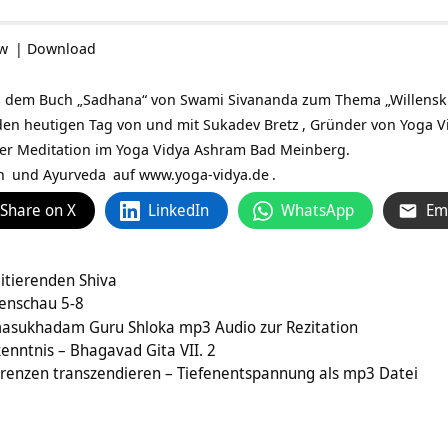
ow
|
Download
 dem Buch „Sadhana“ von Swami Sivananda zum Thema „Willenskraft
r den heutigen Tag von und mit
Sukadev Bretz
, Gründer von Yoga 
ner Meditation im Yoga Vidya Ashram Bad Meinberg.
n
und
Ayurveda
auf
www.yoga-vidya.de
.
Share on X
LinkedIn
WhatsApp
Em
itierenden Shiva
nenschau 5-8
ukhadam Guru Shloka mp3 Audio zur Rezitation
kenntnis – Bhagavad Gita VII. 2
Grenzen transzendieren – Tiefenentspannung als mp3 Datei