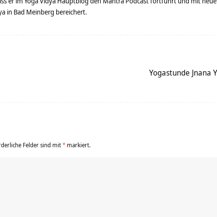
dass er im Yoga Vidya Hauptblog den Mantra Podcast fortführt und mit neue
 in Bad Meinberg bereichert.
Yogastunde Jnana Y
rderliche Felder sind mit
*
markiert.