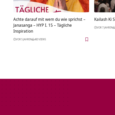
Achte darauf mit wem du wie sprichst –
Kailash Ki 
Janasanga – HYP I. 15 – Tägliche
VOR 7 JAHREN
Inspiration
VOR 5 JAHREN
483 VIEWS