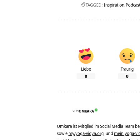
TAGGED:
Inspiration
Podcas
Liebe
Traurig
0
0
VON
OMKARA
Omkara ist Mitglied im Social Media Team b
sowie
my.yoga-vidya.org
und
mein.yoga-vi