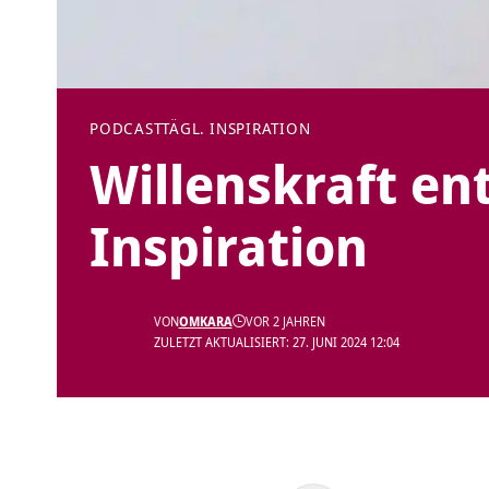
PODCAST
TÄGL. INSPIRATION
Willenskraft ent
Inspiration
VON
OMKARA
VOR 2 JAHREN
ZULETZT AKTUALISIERT: 27. JUNI 2024 12:04