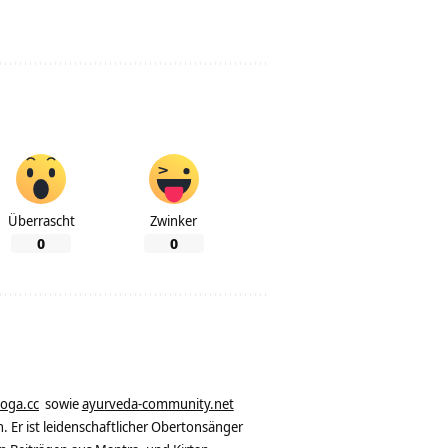
Überrascht
Zwinker
0
0
yoga.cc
sowie
ayurveda-community.net
. Er ist leidenschaftlicher Obertonsänger