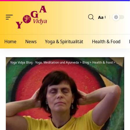
Aa
Größenänderun
Home
News
Yoga & Spiritualität
Health & Food
Yoga Vidya Blog - Yoga, Meditation und Ayurveda
>
Blog
>
Health & Food
>
Yogathera