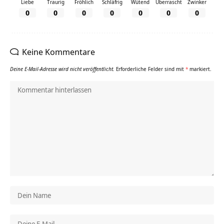
Liebe
Traurig
Fröhlich
Schläfrig
Wütend
Überrascht
Zwinker
0
0
0
0
0
0
0
Keine Kommentare
Deine E-Mail-Adresse wird nicht veröffentlicht.
Erforderliche Felder sind mit
*
markiert.