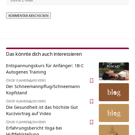
Alternative:
Das könnte dich auch interessieren
Entspannungskurs für Anfänger: 1B-C
Autogenes Training
VOR 10 JAHREN
693 VIEWS
Der Schneemannpflug/Schneemann
Kopfstand
VOR 18 JAHREN
592 VIEWS
Die Gesundheit ist das höchste Gut
Kurzvortrag auf Video
VOR 15 JAHREN
554 VIEWS
Erfahrungsbericht Yoga bei
Hüftfehlstellung