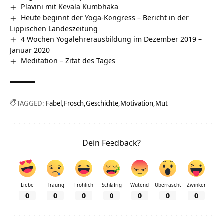
Plavini mit Kevala Kumbhaka
Heute beginnt der Yoga-Kongress – Bericht in der
Lippischen Landeszeitung
4 Wochen Yogalehrerausbildung im Dezember 2019 –
Januar 2020
Meditation – Zitat des Tages
TAGGED:
Fabel
Frosch
Geschichte
Motivation
Mut
Dein Feedback?
Liebe
Traurig
Fröhlich
Schläfrig
Wütend
Überrascht
Zwinker
0
0
0
0
0
0
0