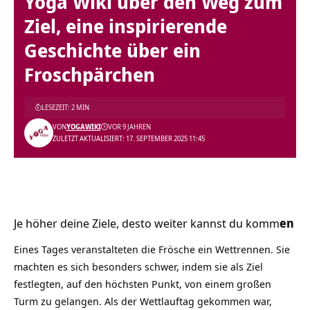
Yoga Wiki über den Weg zum
Ziel, eine inspirierende
Geschichte über ein
Froschpärchen
LESEZEIT: 2 MIN
VON
YOGAWIKI
VOR 9 JAHREN
ZULETZT AKTUALISIERT: 17. SEPTEMBER 2025 11:45
Je höher deine Ziele, desto weiter kannst du komm
en
Eines Tages veranstalteten die Frösche ein Wettrennen. Sie
machten es sich besonders schwer, indem sie als
Ziel
festlegten, auf den höchsten Punkt, von einem großen
Turm zu gelangen. Als der Wettlauftag gekommen war,