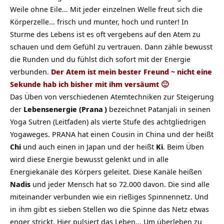
Weile ohne Eile… Mit jeder einzelnen Welle freut sich die
Körperzelle… frisch und munter, hoch und runter! In
Sturme des Lebens ist es oft vergebens auf den Atem zu
schauen und dem Gefühl zu vertrauen. Dann zähle bewusst
die Runden und du fühlst dich sofort mit der Energie
verbunden.
Der Atem ist mein bester Freund ~ nicht eine
Sekunde hab ich bisher mit ihm versäumt 🙂
Das Üben von verschiedenen Atemtechniken zur Steigerung
der
Lebensenergie (
Prana
)
bezeichnet Patanjali in seinen
Yoga Sutren (Leitfaden) als vierte Stufe des achtgliedrigen
Yogaweges. PRANA hat einen Cousin in China und der heißt
Chi
und auch einen in Japan und der heißt
Ki
. Beim Üben
wird diese Energie bewusst gelenkt und in alle
Energiekanäle des Körpers geleitet. Diese Kanäle heißen
Nadis
und jeder Mensch hat so 72.000 davon. Die sind alle
miteinander verbunden wie ein rießiges Spinnennetz. Und
in ihm gibt es sieben Stellen wo die Spinne das Netz etwas
enger strickt. Hier pulsiert das Leben… Um überleben zu