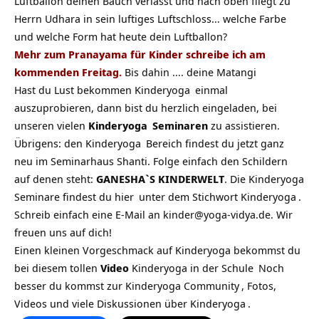
Luftballon deinen Bauch verlässt und nach oben fliegt zu
Herrn Udhara in sein luftiges Luftschloss… welche Farbe
und welche Form hat heute dein Luftballon?
Mehr zum Pranayama für Kinder schreibe ich am
kommenden Freitag.
Bis dahin …. deine Matangi
Hast du Lust bekommen
Kinderyoga
einmal
auszuprobieren, dann bist du herzlich eingeladen, bei
unseren vielen
Kinderyoga
Seminaren
zu assistieren.
Übrigens: den
Kinderyoga
Bereich findest du jetzt ganz
neu im Seminarhaus Shanti. Folge einfach den Schildern
auf denen steht:
GANESHA`S KINDERWELT
. Die
Kinderyoga
Seminare findest du
hier
unter dem Stichwort
Kinderyoga
.
Schreib einfach eine E-Mail an kinder@yoga-vidya.de. Wir
freuen uns auf dich!
Einen kleinen Vorgeschmack auf Kinderyoga bekommst du
bei diesem tollen
Video
Kinderyoga in der Schule
Noch
besser du kommst zur
Kinderyoga Community
, Fotos,
Videos und viele Diskussionen über
Kinderyoga
.