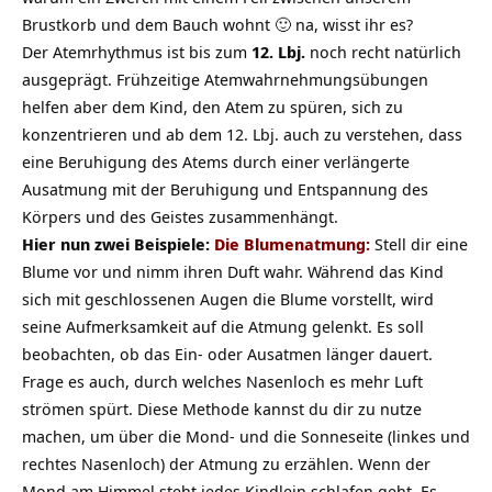
Brustkorb und dem Bauch wohnt 🙂 na, wisst ihr es?
Der Atemrhythmus ist bis zum
12. Lbj.
noch recht natürlich
ausgeprägt. Frühzeitige Atemwahrnehmungsübungen
helfen aber dem Kind, den Atem zu spüren, sich zu
konzentrieren und ab dem 12. Lbj. auch zu verstehen, dass
eine Beruhigung des Atems durch einer verlängerte
Ausatmung mit der Beruhigung und Entspannung des
Körpers und des Geistes zusammenhängt.
Hier nun zwei Beispiele:
Die Blumenatmung:
Stell dir eine
Blume vor und nimm ihren Duft wahr. Während das Kind
sich mit geschlossenen Augen die Blume vorstellt, wird
seine Aufmerksamkeit auf die Atmung gelenkt. Es soll
beobachten, ob das Ein- oder Ausatmen länger dauert.
Frage es auch, durch welches Nasenloch es mehr Luft
strömen spürt. Diese Methode kannst du dir zu nutze
machen, um über die Mond- und die Sonneseite (linkes und
rechtes Nasenloch) der Atmung zu erzählen. Wenn der
Mond am Himmel steht jedes Kindlein schlafen geht. Es