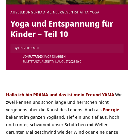
AUSBILDUNGEN
BAD MEINBERG
EVENTS
HATHA YOGA
Yoga und Entspannung für
Kinder – Teil 10
LESEZEIT: 6 MIN
VON
MATANGI
VOR 13 JAHREN
ZULETZT AKTUALISIERT: 1. AUGUST 2025 10:01
Hallo ich bin PRANA und das ist mein Freund YAMA
.
Wir
zwei kennen uns schon lange und herrschen nicht
vergebens über die Kunst des Lebens. Auch als
Energie
bekannt im ganzen Yogiland. Tief ein und tief aus, hoch
und runter, schwimmt unser Schiffchen mit Wellen
darunter. Mal geschwind wie der Wind oder eine ganze