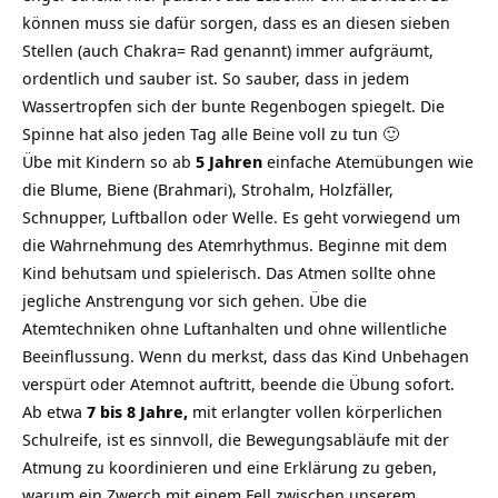
können muss sie dafür sorgen, dass es an diesen sieben
Stellen (auch Chakra= Rad genannt) immer aufgräumt,
ordentlich und sauber ist. So sauber, dass in jedem
Wassertropfen sich der bunte Regenbogen spiegelt. Die
Spinne hat also jeden Tag alle Beine voll zu tun 🙂
Übe mit Kindern so ab
5 Jahren
einfache Atemübungen wie
die Blume, Biene (Brahmari), Strohalm, Holzfäller,
Schnupper, Luftballon oder Welle. Es geht vorwiegend um
die Wahrnehmung des Atemrhythmus. Beginne mit dem
Kind behutsam und spielerisch. Das Atmen sollte ohne
jegliche Anstrengung vor sich gehen. Übe die
Atemtechniken ohne Luftanhalten und ohne willentliche
Beeinflussung. Wenn du merkst, dass das Kind Unbehagen
verspürt oder Atemnot auftritt, beende die Übung sofort.
Ab etwa
7 bis 8 Jahre,
mit erlangter vollen körperlichen
Schulreife, ist es sinnvoll, die Bewegungsabläufe mit der
Atmung zu koordinieren und eine Erklärung zu geben,
warum ein Zwerch mit einem Fell zwischen unserem