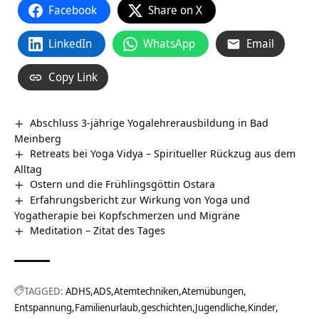
Facebook
Share on X
LinkedIn
WhatsApp
Email
Copy Link
Abschluss 3-jährige Yogalehrerausbildung in Bad
Meinberg
Retreats bei Yoga Vidya – Spiritueller Rückzug aus dem
Alltag
Ostern und die Frühlingsgöttin Ostara
Erfahrungsbericht zur Wirkung von Yoga und
Yogatherapie bei Kopfschmerzen und Migräne
Meditation – Zitat des Tages
TAGGED:
ADHS
ADS
Atemtechniken
Atemübungen
Entspannung
Familienurlaub
geschichten
Jugendliche
Kinder