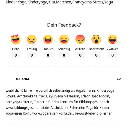
Kinder Yoga
Kinderyoga
Kita
Märchen
Pranayama
Stress
Yoga
Dein Feedback?
Liebe
Traurig
Fröhlich
Schläfrig
Wütend
Überrascht
Zwinker
0
0
0
0
0
0
0
MATANGI
weiblich, 40 Jahre, freiberuflich selbständig als Yogalehrerin, Kinderyoga
Schule, Achtsamkeits Praxis, Ayurveda Masseurin, Erlebnispädagogin,
Lachyoga Leiterin, Trainerin für das Zentrum für Bildungsgesundheit
www.bildungsgesundheit.de, Ausbilderin, Referentin Yoga für Kinder,
Yogareisen Korfu www.yogareisen-korfu.de... bewusst-lebendig-lernen