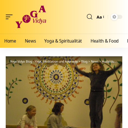
Aa
Größenänderun
Home
News
Yoga & Spiritualität
Health & Food
Yoga Vidya Blog - Yoga, Meditation und Ayurveda
>
Blog
>
News
>
Ausbildungen
>
Yo