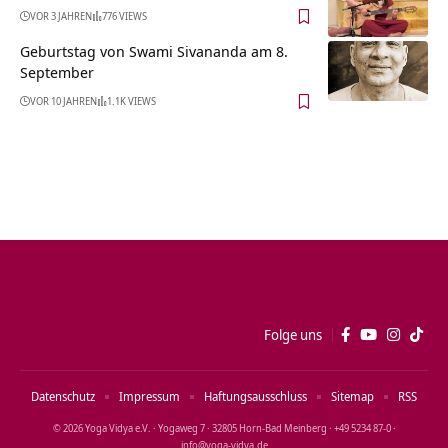
VOR 3 JAHREN
776 VIEWS
Geburtstag von Swami Sivananda am 8.
September
VOR 10 JAHREN
1.1K VIEWS
Folge uns
Datenschutz
Impressum
Haftungsausschluss
Sitemap
RSS
© 2026 Yoga Vidya e.V. · Yogaweg 7 · 32805 Horn‑Bad Meinberg · +49 5234 87‑0 ·
info@yoga‑vidya.de