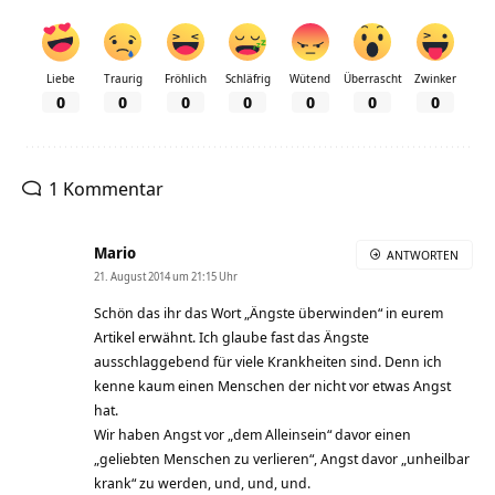
Liebe
Traurig
Fröhlich
Schläfrig
Wütend
Überrascht
Zwinker
0
0
0
0
0
0
0
1 Kommentar
Mario
ANTWORTEN
21. August 2014 um 21:15 Uhr
Schön das ihr das Wort „Ängste überwinden“ in eurem
Artikel erwähnt. Ich glaube fast das Ängste
ausschlaggebend für viele Krankheiten sind. Denn ich
kenne kaum einen Menschen der nicht vor etwas Angst
hat.
Wir haben Angst vor „dem Alleinsein“ davor einen
„geliebten Menschen zu verlieren“, Angst davor „unheilbar
krank“ zu werden, und, und, und.