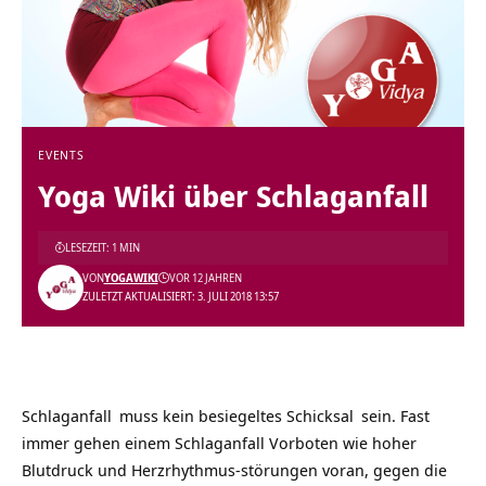
EVENTS
Yoga Wiki über Schlaganfall
LESEZEIT: 1 MIN
VON
YOGAWIKI
VOR 12 JAHREN
ZULETZT AKTUALISIERT: 3. JULI 2018 13:57
Schlaganfall
muss kein besiegeltes
Schicksal
sein. Fast
immer gehen einem Schlaganfall Vorboten wie hoher
Blutdruck und Herzrhythmus-störungen voran, gegen die