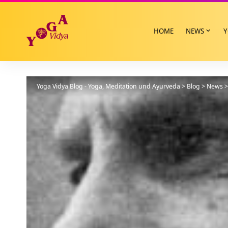
HOME
NEWS
Y
Yoga Vidya Blog - Yoga, Meditation und Ayurveda
>
Blog
>
News