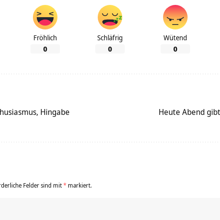
Fröhlich
Schläfrig
Wütend
0
0
0
nthusiasmus, Hingabe
Heute Abend gibt
rderliche Felder sind mit
*
markiert.