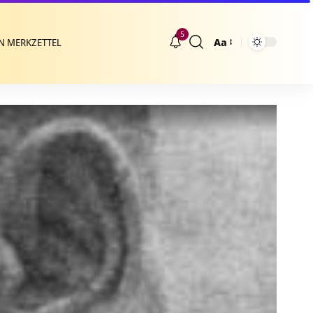
5
Aa
N MERKZETTEL
Größenänderung