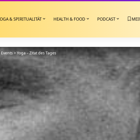
OGA & SPIRITUALITÄT
HEALTH & FOOD
PODCAST
MEI
>
Events
>
Yoga – Zitat des Tages