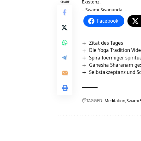
Existenz.
SHARE
–
Swami Sivananda
–
Facebook
Zitat des Tages
Die Yoga Tradition Vid
Spiralfoermiger spiritu
Ganesha Sharanam ge
Selbstakzeptanz und S
TAGGED:
Meditation
Swami 