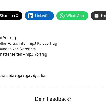
Share on X
LinkedIn
WhatsApp
Em
eo Vortrag
eller Fortschritt – mp3 Kurzvortrag
sungen von Narendra
chattenseiten – mp3 Vortrag
Sivananda
Yoga
Yoga Vidya
Zitat
Dein Feedback?