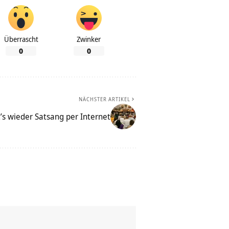
Überrascht
Zwinker
0
0
NÄCHSTER ARTIKEL
’s wieder Satsang per Internet