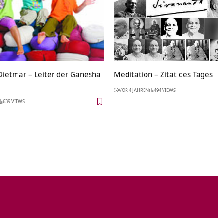
 Dietmar – Leiter der Ganesha
Meditation – Zitat des Tages
VOR 4 JAHREN
494 VIEWS
639 VIEWS