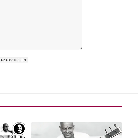
tive: