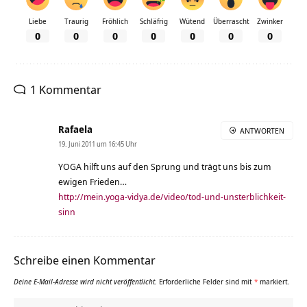
Liebe
Traurig
Fröhlich
Schläfrig
Wütend
Überrascht
Zwinker
0
0
0
0
0
0
0
1 Kommentar
Rafaela
ANTWORTEN
19. Juni 2011 um 16:45 Uhr
YOGA hilft uns auf den Sprung und trägt uns bis zum
ewigen Frieden…
http://mein.yoga-vidya.de/video/tod-und-unsterblichkeit-
sinn
Schreibe einen Kommentar
Deine E-Mail-Adresse wird nicht veröffentlicht.
Erforderliche Felder sind mit
*
markiert.