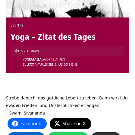
EVENTS
Yoga – Zitat des Tages
LESEZEIT: 0 MIN
VON
RAFAELA
VOR 15 JAHREN
ZULETZT AKTUALISIERT: 3. JULI 2018 13:18
Strebe danach, das göttliche Leben zu leben. Dann wirst du
ewigen
Frieden
und Unsterblichkeit erlangen.
– Swami Sivananda –
Facebook
Share on X