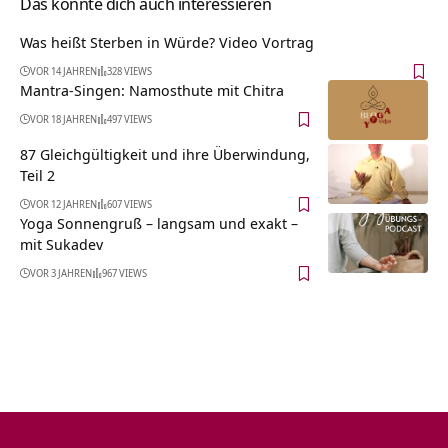
Das könnte dich auch interessieren
Was heißt Sterben in Würde? Video Vortrag
VOR 14 JAHREN
328 VIEWS
Mantra-Singen: Namosthute mit Chitra
VOR 18 JAHREN
497 VIEWS
87 Gleichgültigkeit und ihre Überwindung,
Teil 2
VOR 12 JAHREN
607 VIEWS
Yoga Sonnengruß – langsam und exakt –
mit Sukadev
VOR 3 JAHREN
967 VIEWS