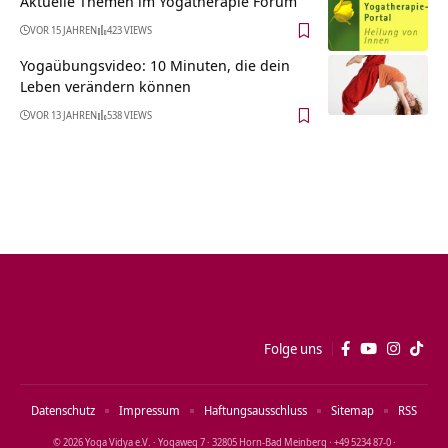
Aktuelle Themen im Yogatherapie Forum
VOR 15 JAHREN
423 VIEWS
Yogaübungsvideo: 10 Minuten, die dein
Leben verändern können
VOR 13 JAHREN
538 VIEWS
Folge uns
Datenschutz
Impressum
Haftungsausschluss
Sitemap
RSS
© 2026 Yoga Vidya e.V. · Yogaweg 7 · 32805 Horn‑Bad Meinberg · +49 5234 87‑0 ·