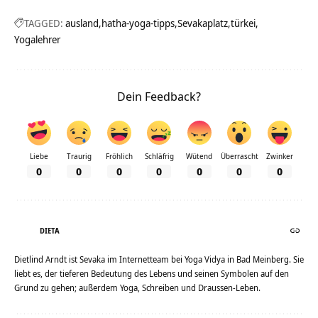
TAGGED:
ausland
hatha-yoga-tipps
Sevakaplatz
türkei
Yogalehrer
Dein Feedback?
Liebe
Traurig
Fröhlich
Schläfrig
Wütend
Überrascht
Zwinker
0
0
0
0
0
0
0
DIETA
Dietlind Arndt ist Sevaka im Internetteam bei Yoga Vidya in Bad Meinberg. Sie
liebt es, der tieferen Bedeutung des Lebens und seinen Symbolen auf den
Grund zu gehen; außerdem Yoga, Schreiben und Draussen-Leben.