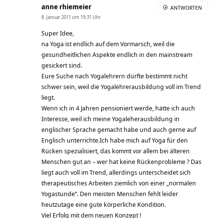
anne rhiemeier
ANTWORTEN
8. Januar 2011 um 19:31 Uhr
Super Idee,
na Yoga ist endlich auf dem Vormarsch, weil die
gesundheitlichen Aspekte endlich in den mainstream
gesickert sind.
Eure Suche nach Yogalehrern dürfte bestimmt nicht
schwer sein, weil die Yogalehrerausbildung voll im Trend
liegt.
Wenn ich in 4 Jahren pensioniert werde, hätte ich auch
Interesse, weil ich meine Yogaleherausbildung in
englischer Sprache gemacht habe und auch gerne auf
Englisch unterrichte.Ich habe mich auf Yoga für den
Rücken spezialisiert, das kommt vor allem bei älteren
Menschen gut an – wer hat keine Rückenprobleme ? Das
liegt auch voll im Trend, allerdings unterscheidet sich
therapeutisches Arbeiten ziemlich von einer „normalen
Yogastunde“. Den meisten Menschen fehlt leider
heutzutage eine gute körperliche Kondition.
Viel Erfolg mit dem neuen Konzept !