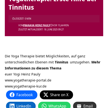
Tinnitus
LESEZEIT: 0 MIN
VON
PRANAVA HEINZ PAULY
VOR 15 JAHREN
ZULETZT AKTUALISIERT: 18. JUNI 2025 09:27
Die Yoga Therapie bietet Möglichkeiten, auf ganz
unterschiedlichen Ebenen mit
Tinnitus
umzugehen.
Mehr
Informationen zu diesem Thema
euer Yogi Heinz Pauly
www.yogatherapie-portal.de
www.yogatherapie-kur.de
Facebook
Share on X
LinkedIn
WhatsApp
Email