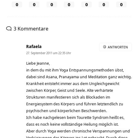
0
0
0
0
0
0
0
3 Kommentare
Rafaela
ANTWORTEN
27. September 2011 um 22:35 Uhr
Liebe Jeanne,
in dem du mit ihm Yoga Entspannungsmethoden übst,
dabei sind Asana, Pranayama und Meditation ganz wichtig.
Krankheit entsteht immer aus dem Ungleichgewicht
zwischen Körper, Geist und Seele. Alte verhärtete
Strukturen manifestieren sich als Blockaden im
Energiesystem des Körpers und führen letztendlich zu
psychischen und körperlichen Beschwerden.
Ich habe nachgelesen beim Tourette Syndrom heißt es,
dass es noch keine vollständige Heilung möglich ist.
Aber durch Yoga werden chronische Verspannungen und
Verkürzungen des Körpers ins Lot gebracht. Durch diese