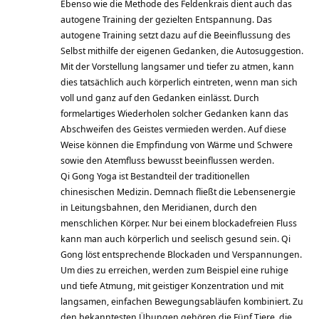
Ebenso wie die Methode des Feldenkrais dient auch das
autogene Training der gezielten Entspannung. Das
autogene Training setzt dazu auf die Beeinflussung des
Selbst mithilfe der eigenen Gedanken, die Autosuggestion.
Mit der Vorstellung langsamer und tiefer zu atmen, kann
dies tatsächlich auch körperlich eintreten, wenn man sich
voll und ganz auf den Gedanken einlässt. Durch
formelartiges Wiederholen solcher Gedanken kann das
Abschweifen des Geistes vermieden werden. Auf diese
Weise können die Empfindung von Wärme und Schwere
sowie den Atemfluss bewusst beeinflussen werden.
Qi Gong Yoga ist Bestandteil der traditionellen
chinesischen Medizin. Demnach fließt die Lebensenergie
in Leitungsbahnen, den Meridianen, durch den
menschlichen Körper. Nur bei einem blockadefreien Fluss
kann man auch körperlich und seelisch gesund sein. Qi
Gong löst entsprechende Blockaden und Verspannungen.
Um dies zu erreichen, werden zum Beispiel eine ruhige
und tiefe Atmung, mit geistiger Konzentration und mit
langsamen, einfachen Bewegungsabläufen kombiniert. Zu
den bekanntesten Übungen gehören die Fünf Tiere, die