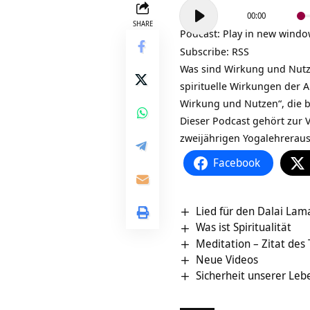
Audio-
00:00
Player
SHARE
Podcast:
Play in new wind
Subscribe:
RSS
Was sind Wirkung und Nut
spirituelle Wirkungen der 
Wirkung und Nutzen“, die b
Dieser Podcast gehört zur V
zweijährigen
Yogalehrerau
Facebook
Lied für den Dalai Lam
Was ist Spiritualität
Meditation – Zitat des
Neue Videos
Sicherheit unserer Leb