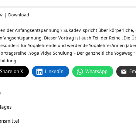
ow
|
Download
zen der
Anfangsentspannung
?
Sukadev
spricht über körperliche,
Anfangsentspannung. Dieser Vortrag ist auch Teil der Reihe „Die
esonders für Yogalehrende und werdende Yogalehrer/innen (aber ni
ortragsreihe „
Yoga Vidya Schulung – Der ganzheitliche Yogaweg
“
sbildung
.
Share on X
LinkedIn
WhatsApp
Em
a
 Tages
ensmittel