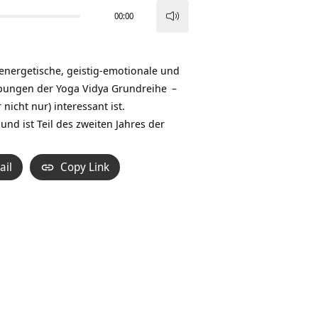
00:00
Pfeiltasten
Hoch/Runter
benutzen,
 energetische, geistig-emotionale und
um
 Übungen der
Yoga Vidya Grundreihe
–
die
cht nur) interessant ist.
Lautstärke
 und ist Teil des zweiten Jahres der
zu
regeln.
ail
Copy Link