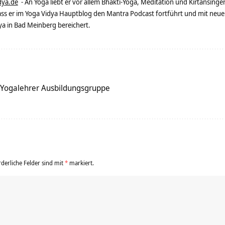
dya.de
- An Yoga liebt er vor allem Bhakti-Yoga, Meditation und Kirtansingen
dass er im Yoga Vidya Hauptblog den Mantra Podcast fortführt und mit neue
 in Bad Meinberg bereichert.
r Yogalehrer Ausbildungsgruppe
rderliche Felder sind mit
*
markiert.