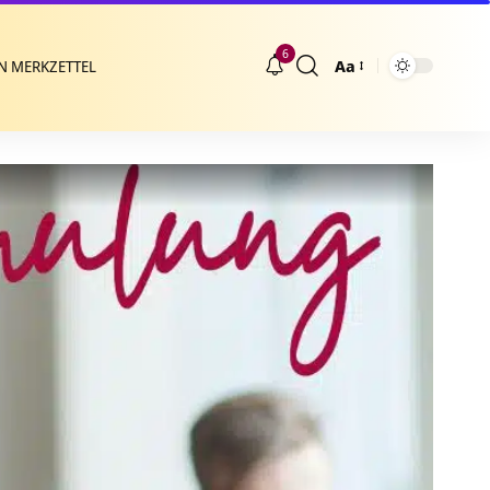
6
Aa
N MERKZETTEL
Größenänderung