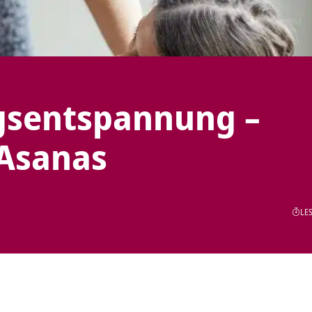
gsentspannung –
Asanas
LES