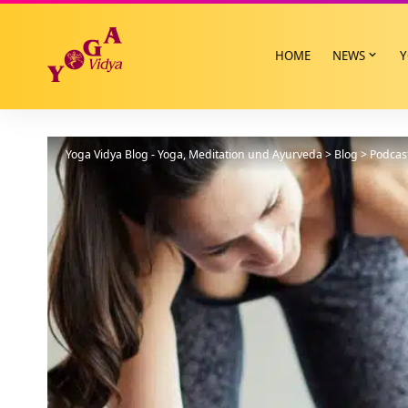
HOME
NEWS
Y
Yoga Vidya Blog - Yoga, Meditation und Ayurveda
>
Blog
>
Podcas