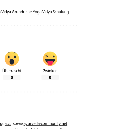
 Vidya Grundreihe
Yoga Vidya Schulung
Überrascht
Zwinker
0
0
yoga.cc
sowie
ayurveda-community.net