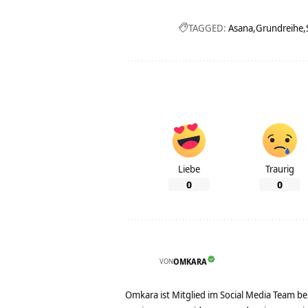
TAGGED:
Asana
Grundreihe
Liebe
Traurig
0
0
VON
OMKARA
Omkara ist Mitglied im Social Media Team b