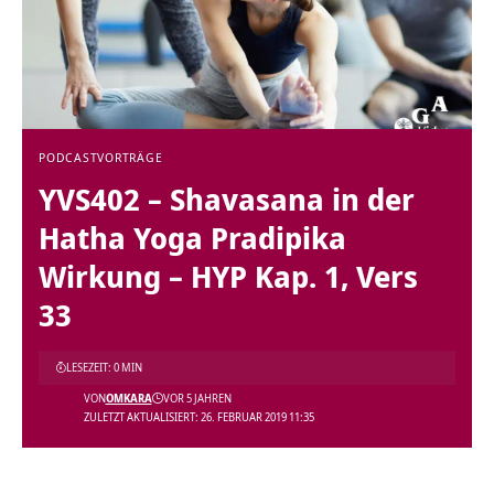
PODCAST
VORTRÄGE
YVS402 – Shavasana in der
Hatha Yoga Pradipika
Wirkung – HYP Kap. 1, Vers
33
LESEZEIT: 0 MIN
VON
OMKARA
VOR 5 JAHREN
ZULETZT AKTUALISIERT: 26. FEBRUAR 2019 11:35