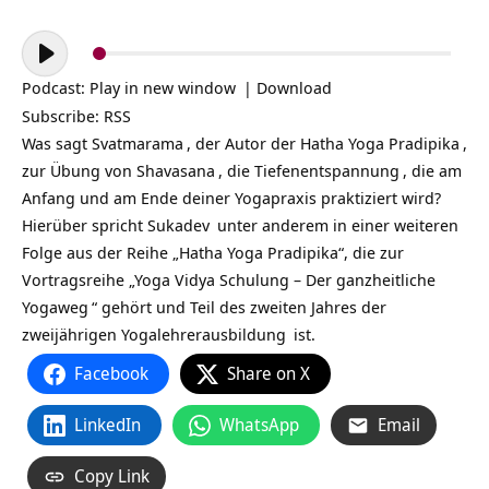
Audio-
Player
Podcast:
Play in new window
|
Download
Subscribe:
RSS
Was sagt
Svatmarama
, der Autor der
Hatha Yoga Pradipika
,
zur Übung von
Shavasana
, die
Tiefenentspannung
, die am
Anfang und am Ende deiner Yogapraxis praktiziert wird?
Hierüber spricht
Sukadev
unter anderem in einer weiteren
Folge aus der Reihe „Hatha Yoga Pradipika“, die zur
Vortragsreihe „
Yoga Vidya Schulung – Der ganzheitliche
Yogaweg
“ gehört und Teil des zweiten Jahres der
zweijährigen
Yogalehrerausbildung
ist.
Facebook
Share on X
LinkedIn
WhatsApp
Email
Copy Link