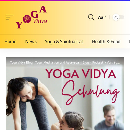
Aa
Größenänderun
Home
News
Yoga & Spiritualität
Health & Food
Yoga Vidya Blog - Yoga, Meditation und Ayurveda
>
Blog
>
Podcast
>
Vorträge
>
YVS40