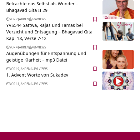
Betrachte das Selbst als Wunder –
Bhagavad Gita II 29
VOR 2 JAHREN
634 VIEWS
YVS544 Sattwa, Rajas und Tamas bei
Verzicht und Entsagung – Bhagavad Gita
Kap. 18, Verse 7-12
VOR 4 JAHREN
486 VIEWS
Augenübungen für Entspannung und
geistige Klarheit – mp3 Datei
VOR 19 JAHREN
491 VIEWS
1. Advent Worte von Sukadev
VOR 14 JAHREN
492 VIEWS