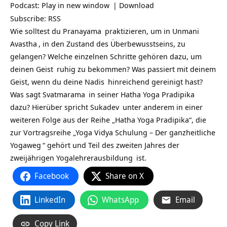
Podcast:
Play in new window
|
Download
Subscribe:
RSS
Wie solltest du
Pranayama
praktizieren, um in
Unmani
Avastha
, in den Zustand des Überbewusstseins, zu
gelangen? Welche einzelnen Schritte gehören dazu, um
deinen
Geist
ruhig zu bekommen? Was passiert mit deinem
Geist, wenn du deine
Nadis
hinreichend gereinigt hast?
Was sagt
Svatmarama
in seiner
Hatha Yoga Pradipika
dazu?
Hierüber spricht
Sukadev
unter anderem in einer
weiteren Folge aus der Reihe „Hatha Yoga Pradipika“, die
zur Vortragsreihe „
Yoga Vidya Schulung – Der ganzheitliche
Yogaweg
“ gehört und Teil des zweiten Jahres der
zweijährigen
Yogalehrerausbildung
ist.
Facebook
Share on X
LinkedIn
WhatsApp
Email
Copy Link