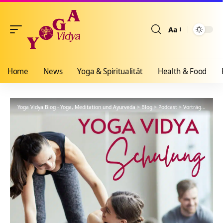
Aa
Größenänderun
Home
News
Yoga & Spiritualität
Health & Food
Yoga Vidya Blog - Yoga, Meditation und Ayurveda
>
Blog
>
Podcast
>
Vorträge
>
YVS4