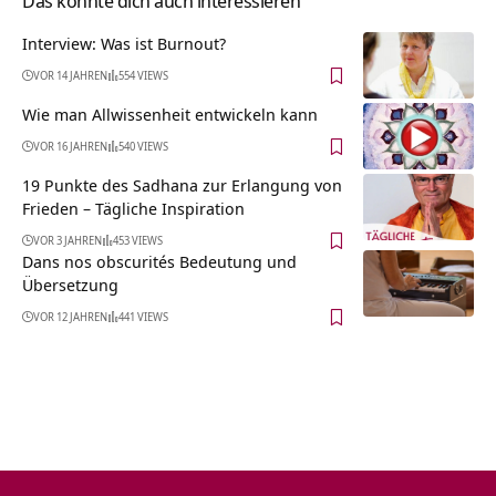
Das könnte dich auch interessieren
Interview: Was ist Burnout?
VOR 14 JAHREN
554 VIEWS
Wie man Allwissenheit entwickeln kann
VOR 16 JAHREN
540 VIEWS
19 Punkte des Sadhana zur Erlangung von
Frieden – Tägliche Inspiration
VOR 3 JAHREN
453 VIEWS
Dans nos obscurités Bedeutung und
Übersetzung
VOR 12 JAHREN
441 VIEWS