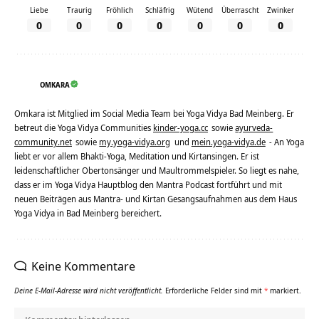
Liebe
Traurig
Fröhlich
Schläfrig
Wütend
Überrascht
Zwinker
0
0
0
0
0
0
0
OMKARA
Omkara ist Mitglied im Social Media Team bei Yoga Vidya Bad Meinberg. Er
betreut die Yoga Vidya Communities
kinder-yoga.cc
sowie
ayurveda-
community.net
sowie
my.yoga-vidya.org
und
mein.yoga-vidya.de
- An Yoga
liebt er vor allem Bhakti-Yoga, Meditation und Kirtansingen. Er ist
leidenschaftlicher Obertonsänger und Maultrommelspieler. So liegt es nahe,
dass er im Yoga Vidya Hauptblog den Mantra Podcast fortführt und mit
neuen Beiträgen aus Mantra- und Kirtan Gesangsaufnahmen aus dem Haus
Yoga Vidya in Bad Meinberg bereichert.
Keine Kommentare
Deine E-Mail-Adresse wird nicht veröffentlicht.
Erforderliche Felder sind mit
*
markiert.