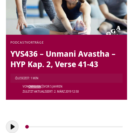
PODCAST
VORTRÄGE
YVS436 – Unmani Avastha –
HYP Kap. 2, Verse 41-43
LESEZEIT: 1 MIN
VON
OMKARA
VOR 5 JAHREN
ZULETZT AKTUALISIERT: 2. MÄRZ 2019 12:50
Audio-
Player