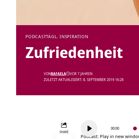
PODCAST
TÄGL. INSPIRATION
Zufriedenheit
VON
RAFAELA
VOR 7 JAHREN
ZULETZT AKTUALISIERT: 8. SEPTEMBER 2019 16:28
Audio-
00:00
Player
SHARE
Podcast:
Play in new wind