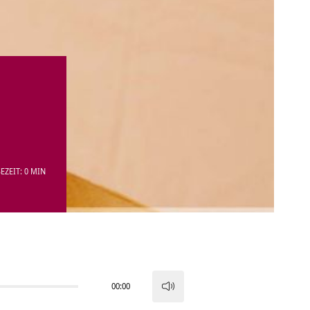
EZEIT: 0 MIN
00:00
Pfeiltasten