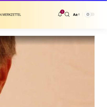
5
Aa
N MERKZETTEL
Größenänderung