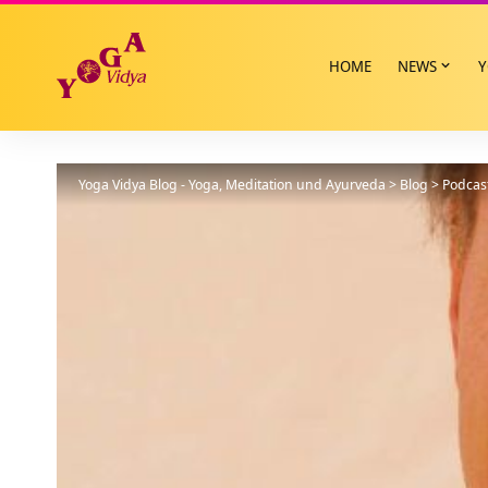
HOME
NEWS
Y
Yoga Vidya Blog - Yoga, Meditation und Ayurveda
>
Blog
>
Podcas