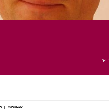
LES
ow
|
Download