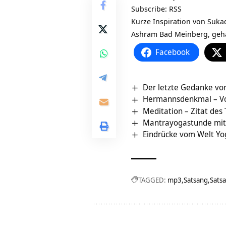
Subscribe:
RSS
Kurze Inspiration von Suk
Ashram Bad Meinberg, geh
Facebook
Der letzte Gedanke vor
Hermannsdenkmal – Vo
Meditation – Zitat des
Mantrayogastunde mit
Eindrücke vom Welt Yo
TAGGED:
mp3
Satsang
Sats