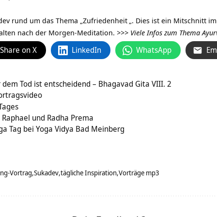
adev rund um das Thema „
Zufriedenheit
„. Dies ist ein Mitschnitt
alten nach der Morgen-Meditation.
>>>
Viele Infos zum Thema Ayu
Share on X
LinkedIn
WhatsApp
Em
 dem Tod ist entscheidend – Bhagavad Gita VIII. 2
rtragsvideo
 Tages
 Raphael und Radha Prema
ga Tag bei Yoga Vidya Bad Meinberg
ang-Vortrag
Sukadev
tägliche Inspiration
Vorträge mp3