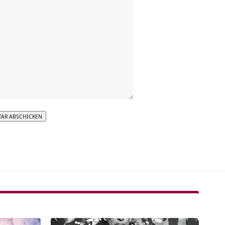
tive: