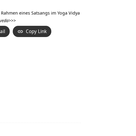
Hoch/Runter
benutzen,
 im Rahmen eines Satsangs im Yoga Vidya
um
rveda>>>
die
ail
Copy Link
Lautstärke
zu
regeln.