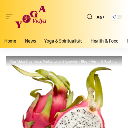
Aa
Größenänderun
Home
News
Yoga & Spiritualität
Health & Food
Yoga Vidya Blog - Yoga, Meditation und Ayurveda
>
Blog
>
Health & Food
>
Ayurveda