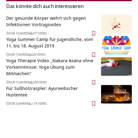
Das könnte dich auch interessieren
Der gesunde Körper wehrt sich gegen
Infektionen Vortragsvideo
VOR 14 JAHREN
477 VIEWS
Yoga Summer Camp für Jugendliche, vom
11. bis 18. August 2019
VOR 7 JAHREN
626 VIEWS
Yoga Therapie Video „Nakara Asana ohne
Vorkenntnisse: Yoga Übung zum
Mitmachen“
VOR 15 JAHREN
578 VIEWS
Für Süßholzraspler: Ayurvedischer
Hustentee
VOR 3 JAHREN
1.1K VIEWS