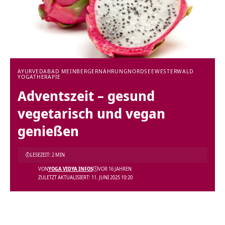
AYURVEDA
BAD MEINBERG
ERNÄHRUNG
NORDSEE
WESTERWALD
YOGATHERAPIE
Adventszeit – gesund
vegetarisch und vegan
genießen
LESEZEIT: 2 MIN
VON
YOGA VIDYA INFOS
VOR 16 JAHREN
ZULETZT AKTUALISIERT: 11. JUNI 2025 10:20