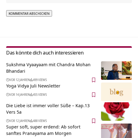
Alternative:
Das könnte dich auch interessieren
Sukshma Vyaayaam mit Chandra Mohan
Bhandari
VOR 12 JAHREN
499 VIEWS
Yoga Vidya Juli Newsletter
VOR 14 JAHREN
455 VIEWS
Die Liebe ist immer voller Süße – Kap.13
Vers 5a
VOR 12 JAHREN
488 VIEWS
Super soft, super erdend: Ab sofort
sanftes Pranayama am Morgen