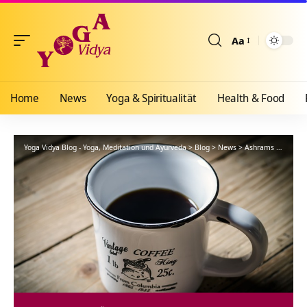
Aa
Größenänderun
Home
News
Yoga & Spiritualität
Health & Food
Yoga Vidya Blog - Yoga, Meditation und Ayurveda
>
Blog
>
News
>
Ashrams
>
Bad Me