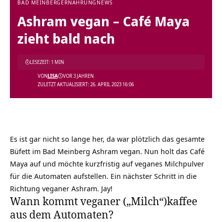
BAD MEINBERG
ERNÄHRUNG
NEWS
Ashram vegan – Café Maya
zieht bald nach
LESEZEIT: 1 MIN
VON
LISA
VOR 3 JAHREN
ZULETZT AKTUALISIERT: 26. APRIL 2023 16:06
Es ist gar nicht so lange her, da war plötzlich das gesamte
Büfett im Bad Meinberg Ashram vegan. Nun holt das Café
Maya auf und möchte kurzfristig auf veganes Milchpulver
für die Automaten aufstellen. Ein nächster Schritt in die
Richtung veganer Ashram. Jay!
Wann kommt veganer („Milch“)kaffee
aus dem Automaten?