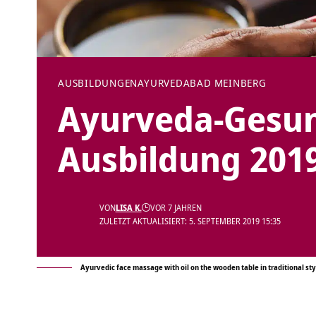
AUSBILDUNGEN
AYURVEDA
BAD MEINBERG
Ayurveda-Gesun
Ausbildung 201
VON
LISA K.
VOR 7 JAHREN
ZULETZT AKTUALISIERT: 5. SEPTEMBER 2019 15:35
Ayurvedic face massage with oil on the wooden table in traditional s