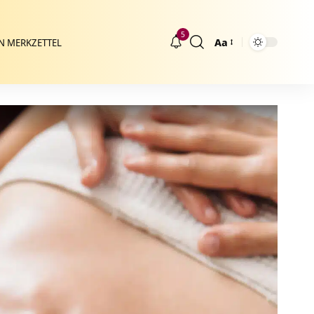
5
Aa
N MERKZETTEL
Größenänderung