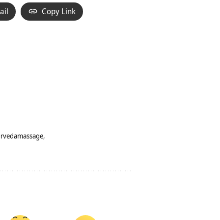
ail
Copy Link
rvedamassage