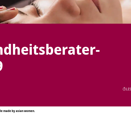
dheitsberater-
9
LES
tyle made by asian women.