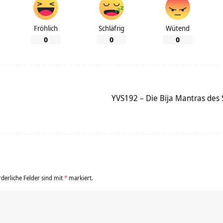
Fröhlich
Schläfrig
Wütend
0
0
0
YVS192 – Die Bija Mantras des 
rderliche Felder sind mit
*
markiert.