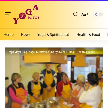
Aa
Größenänderun
Home
News
Yoga & Spiritualität
Health & Food
Yoga Vidya Blog - Yoga, Meditation und Ayurveda
>
Blog
>
Health & Food
>
Ayurveda