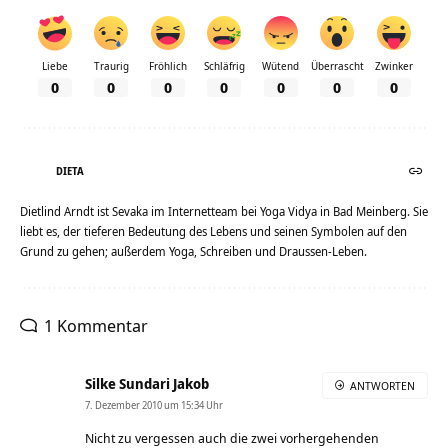
Liebe
Traurig
Fröhlich
Schläfrig
Wütend
Überrascht
Zwinker
0
0
0
0
0
0
0
DIETA
Dietlind Arndt ist Sevaka im Internetteam bei Yoga Vidya in Bad Meinberg. Sie
liebt es, der tieferen Bedeutung des Lebens und seinen Symbolen auf den
Grund zu gehen; außerdem Yoga, Schreiben und Draussen-Leben.
1 Kommentar
Silke Sundari Jakob
ANTWORTEN
7. Dezember 2010 um 15:34 Uhr
Nicht zu vergessen auch die zwei vorhergehenden