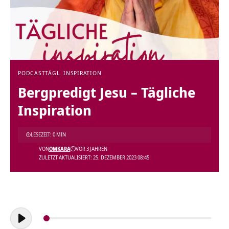
PODCAST
TÄGL. INSPIRATION
Bergpredigt Jesu – Tägliche
Inspiration
LESEZEIT: 0 MIN
VON
OMKARA
VOR 3 JAHREN
ZULETZT AKTUALISIERT: 25. DEZEMBER 2023 08:45
Audio-
Player