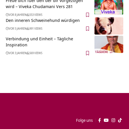
Freue dich fuer den der dir vorgezogen
wird – Viveka Chudamani Vers 281
VOR 8 JAHREN
553 VIEWS
Den inneren Schweinehund würdigen
VOR 5 JAHREN
991 VIEWS
Verbindung und Einheit – Tägliche
Inspiration
VOR 3 JAHREN
569 VIEWS
Folge uns