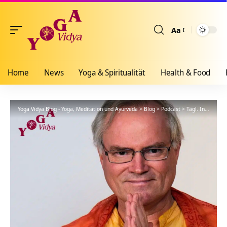
Aa
Größenänderun
Home
News
Yoga & Spiritualität
Health & Food
Yoga Vidya Blog - Yoga, Meditation und Ayurveda
>
Blog
>
Podcast
>
Tägl. Inspiration