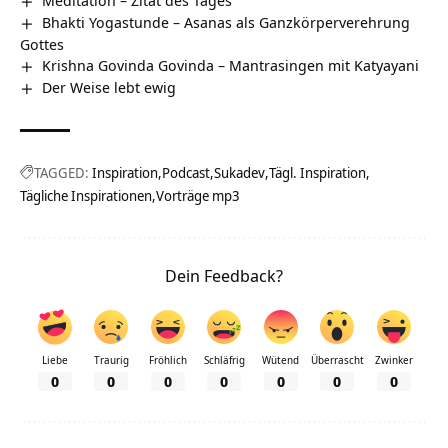
Bhakti Yogastunde – Asanas als Ganzkörperverehrung
Gottes
Krishna Govinda Govinda – Mantrasingen mit Katyayani
Der Weise lebt ewig
TAGGED:
Inspiration
Podcast
Sukadev
Tägl. Inspiration
Tägliche Inspirationen
Vorträge mp3
Dein Feedback?
Liebe
Traurig
Fröhlich
Schläfrig
Wütend
Überrascht
Zwinker
0
0
0
0
0
0
0