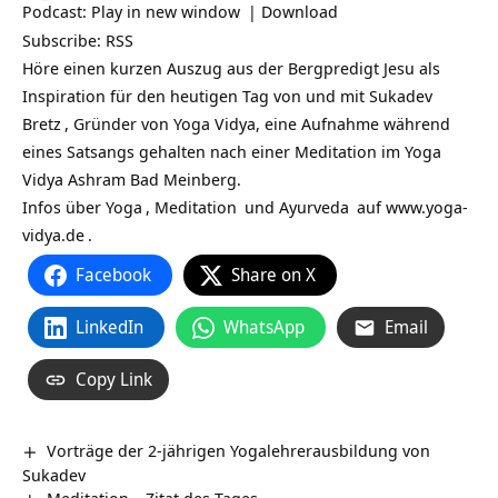
Podcast:
Play in new window
|
Download
Subscribe:
RSS
Höre einen kurzen Auszug aus der Bergpredigt Jesu als
Inspiration für den heutigen Tag von und mit
Sukadev
Bretz
, Gründer von Yoga Vidya, eine Aufnahme während
eines Satsangs gehalten nach einer Meditation im Yoga
Vidya Ashram Bad Meinberg.
Infos über
Yoga
,
Meditation
und
Ayurveda
auf
www.yoga-
vidya.de
.
Facebook
Share on X
LinkedIn
WhatsApp
Email
Copy Link
Vorträge der 2-jährigen Yogalehrerausbildung von
Sukadev
Meditation – Zitat des Tages