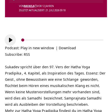
VON
RAFAELA
VOR 12 JAHREN
ZULETZT AKTUALISIERT: 21. JULI 2026 09:18
Audio-
Player
Podcast:
Play in new window
|
Download
Subscribe:
RSS
Sukadev spricht über den 97. Vers der
Hatha Yoga
Pradipika
, 4. Kapitel, als Inspiration des Tages. Essenz: Der
Geist
, ohne Bewusstsein wie eine
Schlange
geworden,
flüchtet beim Hören eines musikalischen
Klang
es nicht.
Wenn keine Mustervorstellungen mehr vorhanden sind,
wird dies als
Samadhi
bezeichnet.
Samprajnata Samadhi
wird als Ausbleiben der Vorstellung beschrieben.
Mehr zur Hatha Yoga Pradipika findest du im Hatha Yoga