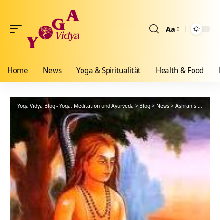
Aa
Größenänderun
Home
News
Yoga & Spiritualität
Health & Food
Yoga Vidya Blog - Yoga, Meditation und Ayurveda
>
Blog
>
News
>
Ashrams
>
Bad Me