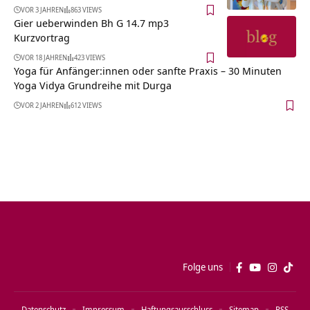
VOR 3 JAHREN
863 VIEWS
Gier ueberwinden Bh G 14.7 mp3
Kurzvortrag
VOR 18 JAHREN
423 VIEWS
Yoga für Anfänger:innen oder sanfte Praxis – 30 Minuten
Yoga Vidya Grundreihe mit Durga
VOR 2 JAHREN
612 VIEWS
Folge uns
Datenschutz
Impressum
Haftungsausschluss
Sitemap
RSS