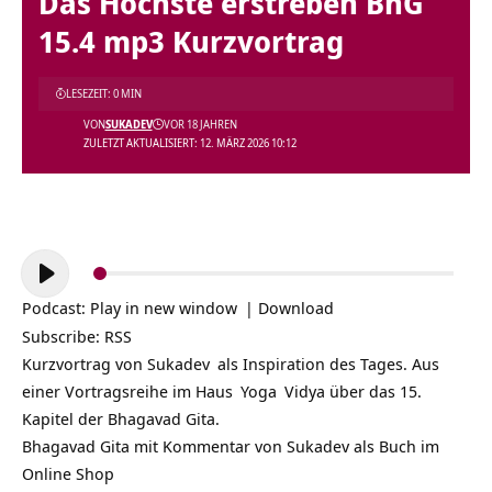
Das Höchste erstreben BhG
15.4 mp3 Kurzvortrag
LESEZEIT: 0 MIN
VON
SUKADEV
VOR 18 JAHREN
ZULETZT AKTUALISIERT: 12. MÄRZ 2026 10:12
Audio-
Player
Podcast:
Play in new window
|
Download
Subscribe:
RSS
Kurzvortrag von
Sukadev
als Inspiration des Tages. Aus
einer Vortragsreihe im
Haus
Yoga
Vidya über das 15.
Kapitel der Bhagavad Gita.
Bhagavad Gita mit Kommentar von Sukadev als Buch im
Online Shop