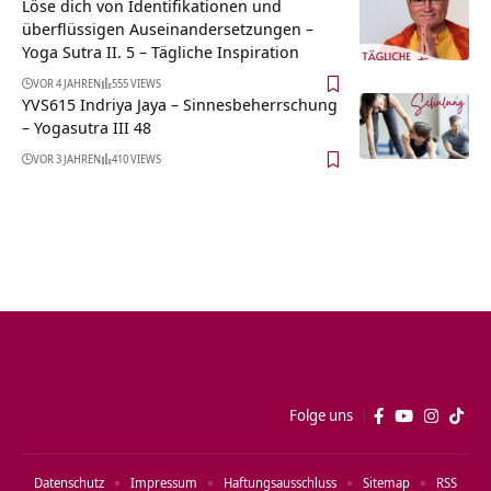
Löse dich von Identifikationen und
überflüssigen Auseinandersetzungen –
Yoga Sutra II. 5 – Tägliche Inspiration
VOR 4 JAHREN
555 VIEWS
YVS615 Indriya Jaya – Sinnesbeherrschung
– Yogasutra III 48
VOR 3 JAHREN
410 VIEWS
Folge uns
Datenschutz
Impressum
Haftungsausschluss
Sitemap
RSS