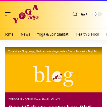
Aa
Größenänderun
Home
News
Yoga & Spiritualität
Health & Food
Yoga Vidya Blog - Yoga, Meditation und Ayurveda
>
Blog
>
Podcast
>
Tägl. Inspiration
PODCAST
SUKADEV
TÄGL. INSPIRATION