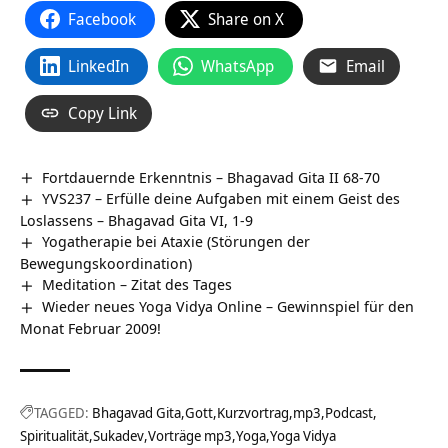
Facebook
Share on X
LinkedIn
WhatsApp
Email
Copy Link
Fortdauernde Erkenntnis – Bhagavad Gita II 68-70
YVS237 – Erfülle deine Aufgaben mit einem Geist des
Loslassens – Bhagavad Gita VI, 1-9
Yogatherapie bei Ataxie (Störungen der
Bewegungskoordination)
Meditation – Zitat des Tages
Wieder neues Yoga Vidya Online – Gewinnspiel für den
Monat Februar 2009!
TAGGED:
Bhagavad Gita
Gott
Kurzvortrag
mp3
Podcast
Spiritualität
Sukadev
Vorträge mp3
Yoga
Yoga Vidya