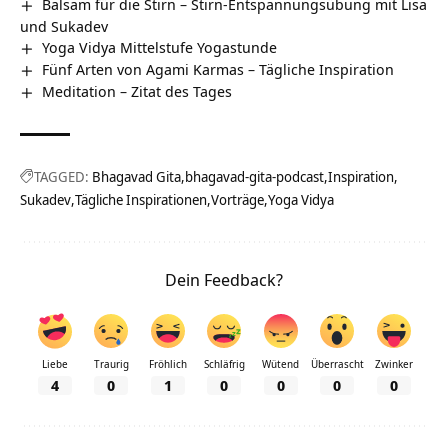
Balsam für die Stirn – Stirn-Entspannungsübung mit Lisa
und Sukadev
Yoga Vidya Mittelstufe Yogastunde
Fünf Arten von Agami Karmas – Tägliche Inspiration
Meditation – Zitat des Tages
TAGGED:
Bhagavad Gita
bhagavad-gita-podcast
Inspiration
Sukadev
Tägliche Inspirationen
Vorträge
Yoga Vidya
Dein Feedback?
Liebe
Traurig
Fröhlich
Schläfrig
Wütend
Überrascht
Zwinker
4
0
1
0
0
0
0