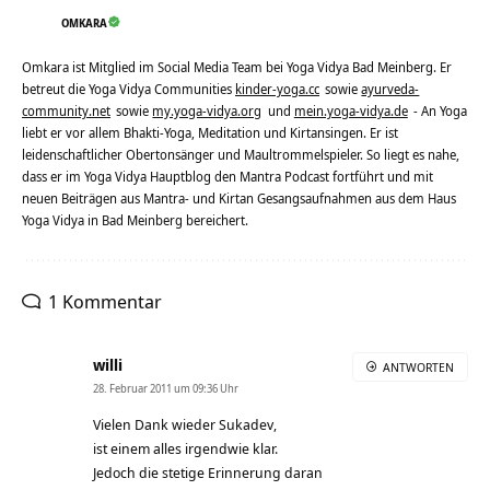
OMKARA
Omkara ist Mitglied im Social Media Team bei Yoga Vidya Bad Meinberg. Er
betreut die Yoga Vidya Communities
kinder-yoga.cc
sowie
ayurveda-
community.net
sowie
my.yoga-vidya.org
und
mein.yoga-vidya.de
- An Yoga
liebt er vor allem Bhakti-Yoga, Meditation und Kirtansingen. Er ist
leidenschaftlicher Obertonsänger und Maultrommelspieler. So liegt es nahe,
dass er im Yoga Vidya Hauptblog den Mantra Podcast fortführt und mit
neuen Beiträgen aus Mantra- und Kirtan Gesangsaufnahmen aus dem Haus
Yoga Vidya in Bad Meinberg bereichert.
1 Kommentar
willi
ANTWORTEN
28. Februar 2011 um 09:36 Uhr
Vielen Dank wieder Sukadev,
ist einem alles irgendwie klar.
Jedoch die stetige Erinnerung daran