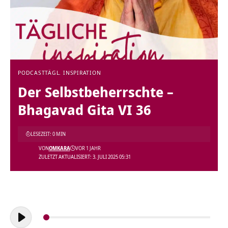
PODCAST
TÄGL. INSPIRATION
Der Selbstbeherrschte –
Bhagavad Gita VI 36
LESEZEIT: 0 MIN
VON
OMKARA
VOR 1 JAHR
ZULETZT AKTUALISIERT: 3. JULI 2025 05:31
Audio-
Player