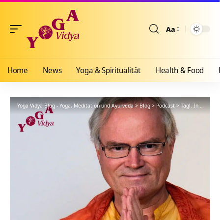
Aa
Größenänderun
Home
News
Yoga & Spiritualität
Health & Food
Yoga Vidya Blog - Yoga, Meditation und Ayurveda
>
Blog
>
Podcast
>
Tägl. Inspiration