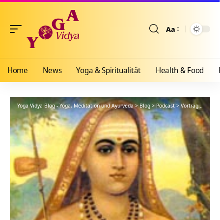
Aa
Größenänderun
Home
News
Yoga & Spiritualität
Health & Food
Yoga Vidya Blog - Yoga, Meditation und Ayurveda
>
Blog
>
Podcast
>
Vorträge
>
Erken