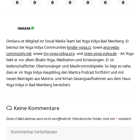
0
0
0
0
0
0
0
OMKARA
Omkara ist Mitglied im Social Media Team bei Yoga Vidya Bad Meinberg. Er
betreut die Yoga Vidya Communities
kinder-yoga.cc
sowie
ayurveda-
community.net
sowie
my.yoga-vidya.org
und
mein.yoga-vidya.de
- An Yoga
liebt er vor allem Bhakti-Yoga, Meditation und Kirtansingen. Er ist
leidenschaftlicher Obertonsänger und Maultrommelspieler. So liegt es nahe,
dass er im Yoga Vidya Hauptblog den Mantra Podcast fortführt und mit
neuen Beiträgen aus Mantra- und Kirtan Gesangsaufnahmen aus dem Haus
Yoga Vidya in Bad Meinberg bereichert.
Keine Kommentare
Deine E-Mail-Adresse wird nicht veröffentlicht.
Erforderliche Felder sind mit
*
markiert.