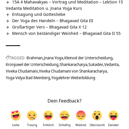
15A 4 Mahavakyas – Vortrag und Meditation – Lektion 15
Vedanta Meditation u. Jnana Yoga Kurs
Entsagung und Gottesliebe
Der Yoga des Handeln – Bhagavad Gita III
Großartiger Vers – Bhagavad Gita X 12
Mensch von beständiger Weisheit – Bhagavad Gita II 55
TAGGED:
Brahman
Jnana Yoga
Kleinod der Unterscheidung
Kronjuwel der Unterscheidung
Shankaracharya
Sukadev
Vedanta
Viveka Chudamani
Viveka Chudamani von Shankaracharya
Yoga Vidya Bad Meinberg
Yogalehrer Weiterbildung
Dein Feedback?
Liebe
Traurig
Fröhlich
Schläfrig
Wütend
Überrascht
Zwinker