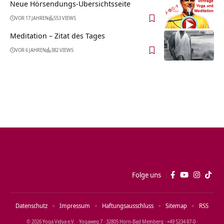
Neue Hörsendungs-Übersichtsseite
VOR 17 JAHREN
553 VIEWS
Meditation – Zitat des Tages
VOR 6 JAHREN
382 VIEWS
Folge uns
Datenschutz
Impressum
Haftungsausschluss
Sitemap
RSS
© 2026 Yoga Vidya e.V. · Yogaweg 7 · 32805 Horn‑Bad Meinberg · +49 5234 87‑0 ·