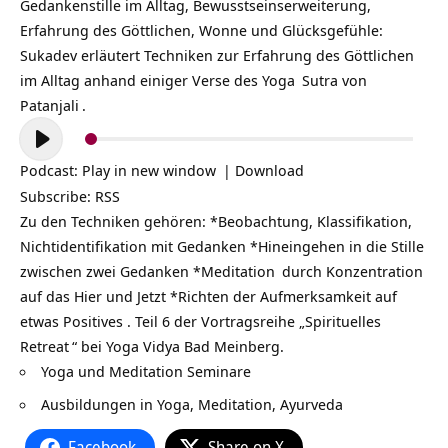
Gedankenstille im Alltag, Bewusstseinserweiterung,
Erfahrung des Göttlichen, Wonne und Glücksgefühle:
Sukadev erläutert Techniken zur Erfahrung des Göttlichen
im Alltag anhand einiger Verse des
Yoga
Sutra von
Patanjali
.
Audio-
Player
Podcast:
Play in new window
|
Download
Subscribe:
RSS
Zu den Techniken gehören: *Beobachtung, Klassifikation,
Nichtidentifikation mit Gedanken *Hineingehen in die Stille
zwischen zwei Gedanken *
Meditation
durch Konzentration
auf das Hier und Jetzt *Richten der Aufmerksamkeit auf
etwas Positives . Teil 6 der Vortragsreihe „
Spirituelles
Retreat
“ bei Y
oga Vidya Bad Meinberg.
Yoga und Meditation Seminare
Ausbildungen in Yoga, Meditation, Ayurveda
Facebook
Share on X