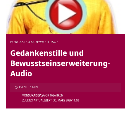
PODCAST
SUKADEV
VORTRÄGE
Gedankenstille und
Bewusstseinserweiterung-
Audio
LESEZEIT: 1 MIN
VON
SUKADEV
VOR 16 JAHREN
ZULETZT AKTUALISIERT: 30. MÄRZ 2026 11:03