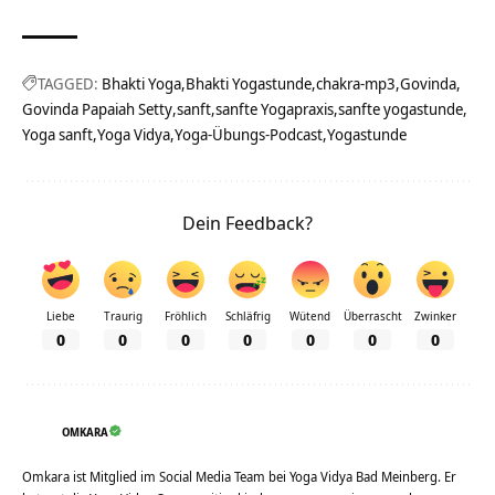
TAGGED:
Bhakti Yoga
Bhakti Yogastunde
chakra-mp3
Govinda
Govinda Papaiah Setty
sanft
sanfte Yogapraxis
sanfte yogastunde
Yoga sanft
Yoga Vidya
Yoga-Übungs-Podcast
Yogastunde
Dein Feedback?
Liebe
Traurig
Fröhlich
Schläfrig
Wütend
Überrascht
Zwinker
0
0
0
0
0
0
0
OMKARA
Omkara ist Mitglied im Social Media Team bei Yoga Vidya Bad Meinberg. Er