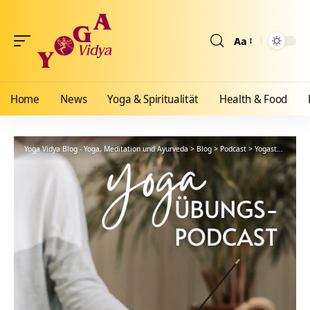
Aa
Größenänderun
Home
News
Yoga & Spiritualität
Health & Food
Yoga Vidya Blog - Yoga, Meditation und Ayurveda
>
Blog
>
Podcast
>
Yogastunde
>
Go