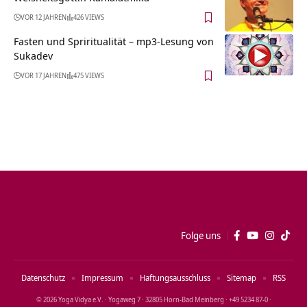
VOR 12 JAHREN
426 VIEWS
Fasten und Spriritualität – mp3-Lesung von
Sukadev
VOR 17 JAHREN
475 VIEWS
Folge uns
Datenschutz
Impressum
Haftungsausschluss
Sitemap
RSS
© 2026 Yoga Vidya e.V. · Yogaweg 7 · 32805 Horn‑Bad Meinberg · +49 5234 87‑0 ·