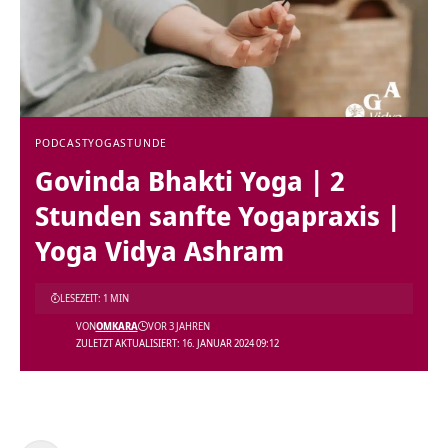
PODCAST
YOGASTUNDE
Govinda Bhakti Yoga | 2
Stunden sanfte Yogapraxis |
Yoga Vidya Ashram
LESEZEIT: 1 MIN
VON
OMKARA
VOR 3 JAHREN
ZULETZT AKTUALISIERT: 16. JANUAR 2024 09:12