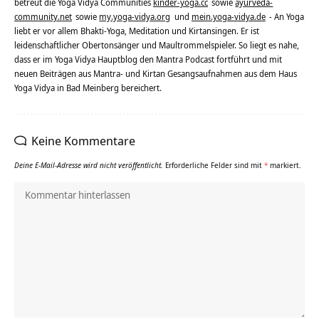
betreut die Yoga Vidya Communities
kinder-yoga.cc
sowie
ayurveda-
community.net
sowie
my.yoga-vidya.org
und
mein.yoga-vidya.de
- An Yoga
liebt er vor allem Bhakti-Yoga, Meditation und Kirtansingen. Er ist
leidenschaftlicher Obertonsänger und Maultrommelspieler. So liegt es nahe,
dass er im Yoga Vidya Hauptblog den Mantra Podcast fortführt und mit
neuen Beiträgen aus Mantra- und Kirtan Gesangsaufnahmen aus dem Haus
Yoga Vidya in Bad Meinberg bereichert.
Keine Kommentare
Deine E-Mail-Adresse wird nicht veröffentlicht.
Erforderliche Felder sind mit
*
markiert.