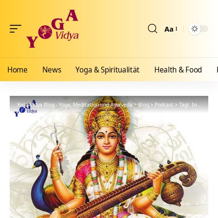
Aa
Größenänderun
Home
News
Yoga & Spiritualität
Health & Food
Yoga Vidya Blog - Yoga, Meditation und Ayurveda
>
Blog
>
Podcast
>
Tägl. Inspiration