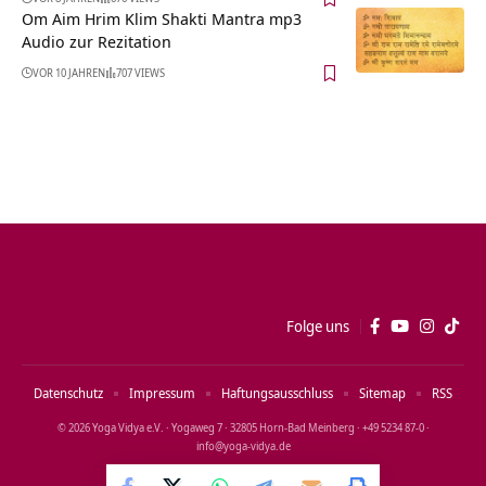
Om Aim Hrim Klim Shakti Mantra mp3
Audio zur Rezitation
VOR 10 JAHREN
707 VIEWS
Folge uns
Datenschutz
Impressum
Haftungsausschluss
Sitemap
RSS
© 2026 Yoga Vidya e.V. · Yogaweg 7 · 32805 Horn‑Bad Meinberg · +49 5234 87‑0 ·
info@yoga‑vidya.de