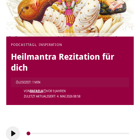
PODCAST
TÄGL. INSPIRATION
Heilmantra Rezitation für
dich
LESEZEIT: 1 MIN
VON
RAFAELA
VOR 9 JAHREN
ZULETZT AKTUALISIERT: 4. MAI 2026 08:58
Audio-
Player