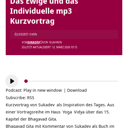
Das Ewige und das
Individuelle mp3
Kurzvortrag
LESEZEIT: 0 MIN
VON
SUKADEV
VOR 18 JAHREN
ZULETZT AKTUALISIERT: 12. MÄRZ 2026 10:15
Audio-
Player
Podcast:
Play in new window
|
Download
Subscribe:
RSS
Kurzvortrag von
Sukadev
als Inspiration des Tages. Aus
einer Vortragsreihe im
Haus
Yoga
Vidya über das 15.
Kapitel der Bhagavad Gita.
Bhagavad Gita mit Kommentar von Sukadev als Buch im