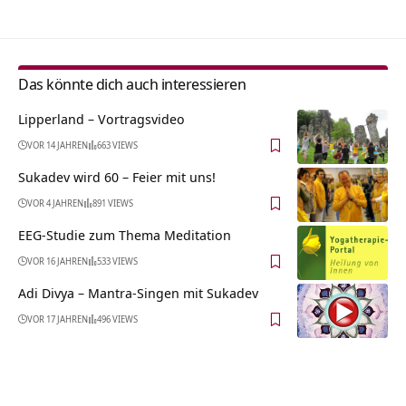
Das könnte dich auch interessieren
Lipperland‏‎ – Vortragsvideo
VOR 14 JAHREN
663 VIEWS
Sukadev wird 60 – Feier mit uns!
VOR 4 JAHREN
891 VIEWS
EEG-Studie zum Thema Meditation
VOR 16 JAHREN
533 VIEWS
Adi Divya – Mantra-Singen mit Sukadev
VOR 17 JAHREN
496 VIEWS