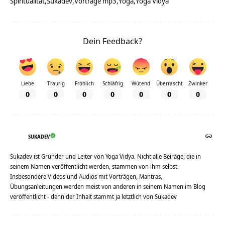
Spiritualität
Sukadev
Vorträge mp3
Yoga
Yoga Vidya
Dein Feedback?
Liebe
Traurig
Fröhlich
Schläfrig
Wütend
Überrascht
Zwinker
0
0
0
0
0
0
0
SUKADEV
Sukadev ist Gründer und Leiter von Yoga Vidya. Nicht alle Beiräge, die in
seinem Namen veröffentlicht werden, stammen von ihm selbst.
Insbesondere Videos und Audios mit Vorträgen, Mantras,
Übungsanleitungen werden meist von anderen in seinem Namen im Blog
veröffentlicht - denn der Inhalt stammt ja letztlich von Sukadev