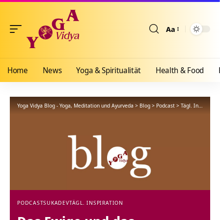
Aa
Größenänderun
Home
News
Yoga & Spiritualität
Health & Food
Yoga Vidya Blog - Yoga, Meditation und Ayurveda
>
Blog
>
Podcast
>
Tägl. Inspiration
PODCAST
SUKADEV
TÄGL. INSPIRATION