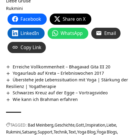
Liebe Grüße
Rukmini
Facebook
Share on X
LinkedIn
WhatsApp
Email
Copy Link
Erreiche Vollkommenheit – Bhagavad Gita III 20
Yogaurlaub auf Kreta – Erlebniswochen 2017
Überstehe jede Lebenssituation mit Yoga | Stärkung der
Resilienz | Yogatherapie
Schwarzes Kreuz auf der Egge‏‎ – Vortragsvideo
Wie kann ich Brahman erfahren
TAGGED:
Bad Meinberg
Geschichte
Gott
Inspiration
Liebe
Rukmini
Satsang
Support
Technik
Text
Yoga Blog
Ýoga Blogs