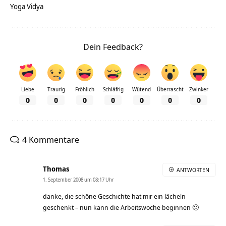
Yoga Vidya
Dein Feedback?
Liebe
Traurig
Fröhlich
Schläfrig
Wütend
Überrascht
Zwinker
0
0
0
0
0
0
0
4 Kommentare
Thomas
ANTWORTEN
1. September 2008 um 08:17 Uhr
danke, die schöne Geschichte hat mir ein lächeln
geschenkt – nun kann die Arbeitswoche beginnen 🙂