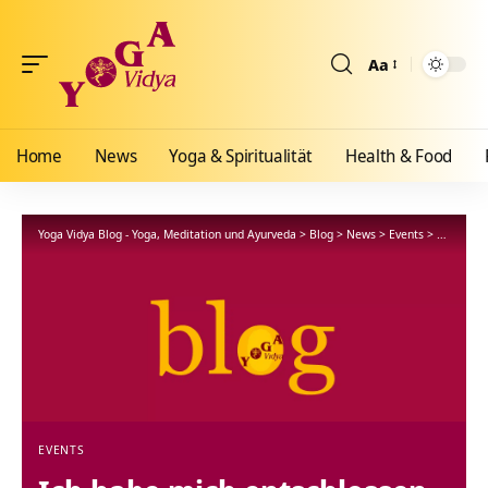
Aa
Größenänderun
Home
News
Yoga & Spiritualität
Health & Food
Yoga Vidya Blog - Yoga, Meditation und Ayurveda
>
Blog
>
News
>
Events
>
Ich habe 
EVENTS