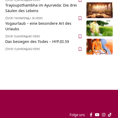
Trayoupsthambha im Ayurveda: Die drei
Säulen des Lebens
VOR 7 MONATEN
1.3K VIEWS
Yogaurlaub – eine besondere Art des
Urlaubs
VOR 10 JAHREN
481 VIEWS
Das besiegen des Todes – HYP.III.59
VOR 13 JAHREN
602 VIEWS
Folge uns