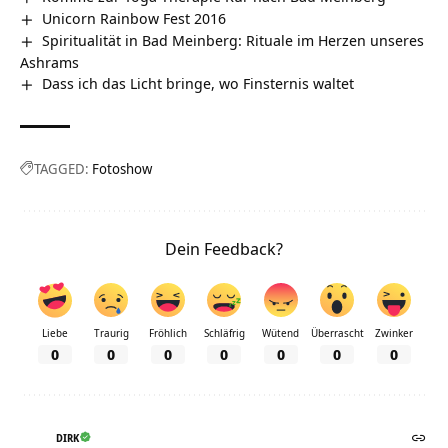
Unicorn Rainbow Fest 2016
Spiritualität in Bad Meinberg: Rituale im Herzen unseres
Ashrams
Dass ich das Licht bringe, wo Finsternis waltet
TAGGED:
Fotoshow
Dein Feedback?
Liebe
Traurig
Fröhlich
Schläfrig
Wütend
Überrascht
Zwinker
0
0
0
0
0
0
0
DIRK