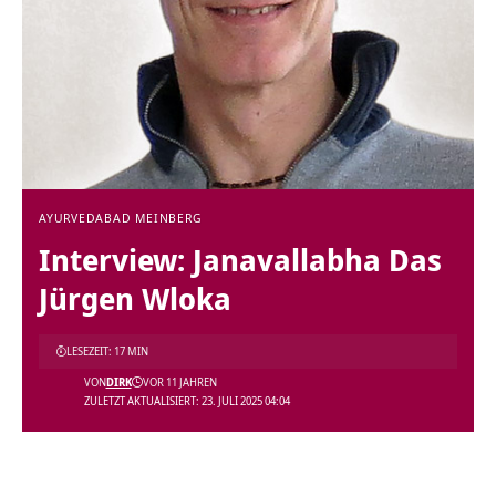
AYURVEDA
BAD MEINBERG
Interview: Janavallabha Das
Jürgen Wloka
LESEZEIT: 17 MIN
VON
DIRK
VOR 11 JAHREN
ZULETZT AKTUALISIERT: 23. JULI 2025 04:04