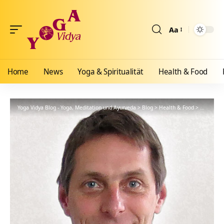
Aa
Größenänderun
Home
News
Yoga & Spiritualität
Health & Food
Yoga Vidya Blog - Yoga, Meditation und Ayurveda
>
Blog
>
Health & Food
>
Ayurveda