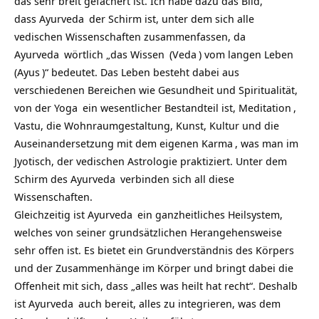
das sehr breit gefächert ist. Ich habe dazu das Bild,
dass
Ayurveda
der Schirm ist, unter dem sich alle
vedischen Wissenschaften zusammenfassen, da
Ayurveda
wörtlich „das
Wissen
(
Veda
) vom langen
Leben
(
Ayus
)“ bedeutet. Das Leben besteht dabei aus
verschiedenen Bereichen wie Gesundheit und Spiritualität,
von der
Yoga
ein wesentlicher Bestandteil ist,
Meditation
,
Vastu, die Wohnraumgestaltung, Kunst, Kultur und die
Auseinandersetzung mit dem eigenen
Karma
, was man im
Jyotisch, der vedischen Astrologie praktiziert. Unter dem
Schirm des
Ayurveda
verbinden sich all diese
Wissenschaften.
Gleichzeitig ist
Ayurveda
ein ganzheitliches Heilsystem,
welches von seiner grundsätzlichen Herangehensweise
sehr offen ist. Es bietet ein Grundverständnis des Körpers
und der Zusammenhänge im Körper und bringt dabei die
Offenheit mit sich, dass „alles was heilt hat recht“. Deshalb
ist
Ayurveda
auch bereit, alles zu integrieren, was dem