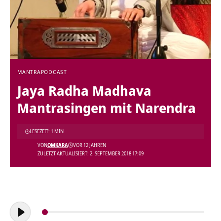
MANTRA
PODCAST
Jaya Radha Madhava
Mantrasingen mit Narendra
LESEZEIT: 1 MIN
VON
OMKARA
VOR 12 JAHREN
ZULETZT AKTUALISIERT: 2. SEPTEMBER 2018 17:09
Audio-
Player