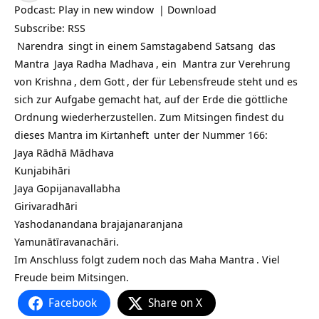
Podcast:
Play in new window
|
Download
Subscribe:
RSS
Narendra
singt in einem Samstagabend
Satsang
das
Mantra
Jaya Radha Madhava
, ein Mantra zur Verehrung
von
Krishna
, dem
Gott
, der für Lebensfreude steht und es
sich zur Aufgabe gemacht hat, auf der Erde die göttliche
Ordnung wiederherzustellen. Zum Mitsingen findest du
dieses Mantra im
Kirtanheft
unter der Nummer 166:
Jaya Rādhā Mādhava
Kunjabihāri
Jaya Gopijanavallabha
Girivaradhāri
Yashodanandana brajajanaranjana
Yamunātīravanachāri.
Im Anschluss folgt zudem noch das
Maha Mantra
. Viel
Freude beim Mitsingen.
Facebook
Share on X