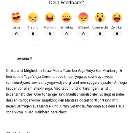
Dein Feedback?
Liebe
Traurig
Fröhlich
Schläfrig
Wütend
Überrascht
Zwinker
0
0
0
0
0
0
0
OMKARA
Omkara ist Mitglied im Social Media Team bei Yoga Vidya Bad Meinberg. Er
betreut die Yoga Vidya Communities
kinder-yoga.cc
sowie
ayurveda-
community.net
sowie
my.yoga-vidya.org
und
mein.yoga-vidya.de
- An Yoga
liebt er vor allem Bhakti-Yoga, Meditation und Kirtansingen. Er ist
leidenschaftlicher Obertonsänger und Maultrommelspieler. So liegt es nahe,
dass er im Yoga Vidya Hauptblog den Mantra Podcast fortführt und mit
neuen Beiträgen aus Mantra- und Kirtan Gesangsaufnahmen aus dem Haus
Yoga Vidya in Bad Meinberg bereichert.