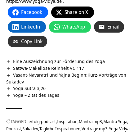
https://www.yoga-vidya.de
.
Facebook
Share on X
LinkedIn
WhatsApp
Email
Copy Link
Eine Auszeichnung zur Förderung des Yoga
Sattwa-Makellose Reinheit VC 117
Vasant-Navaratri und Yajna Beginn:Kurz-Vorträge von
Sukadev
Yoga Sutra 3,26
Yoga – Zitat des Tages
TAGGED:
erfolg-podcast
Inspiration
Mantra mp3
Mantra Yoga
Podcast
Sukadev
Tägliche Inspirationen
Vorträge mp3
Yoga Vidya