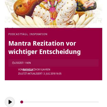
PODCAST
TÄGL. INSPIRATION
Mantra Rezitation vor
wichtiger Entscheidung
LESEZEIT: 1 MIN
VON
RAFAELA
VOR 9 JAHREN
ZULETZT AKTUALISIERT: 3. JULI 2018 16:05
Audio-
Player