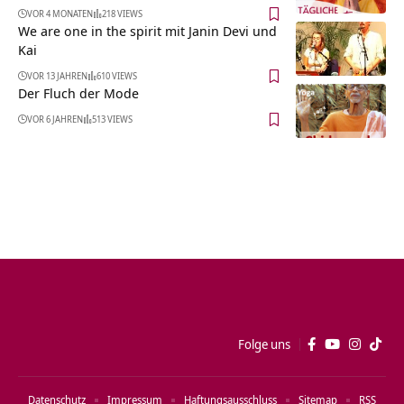
VOR 4 MONATEN
218 VIEWS
We are one in the spirit mit Janin Devi und
Kai
VOR 13 JAHREN
610 VIEWS
Der Fluch der Mode
VOR 6 JAHREN
513 VIEWS
Folge uns
Datenschutz
Impressum
Haftungsausschluss
Sitemap
RSS